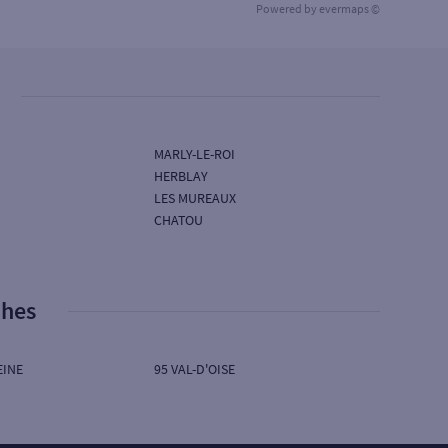
Powered by
evermaps ©
MARLY-LE-ROI
HERBLAY
LES MUREAUX
CHATOU
phes
EINE
95 VAL-D'OISE