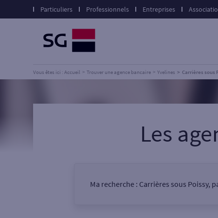
Particuliers
Professionnels
Entreprises
Associati
Vous êtes ici : Accueil
Trouver une agence bancaire
Yvelines
Carrières sous 
Les age
Ma recherche :
Carrières sous Poissy, p
Vous êtes