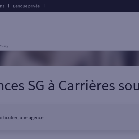
ons
Banque privée
Poissy
nces SG
à
Carrières so
articulier, une agence