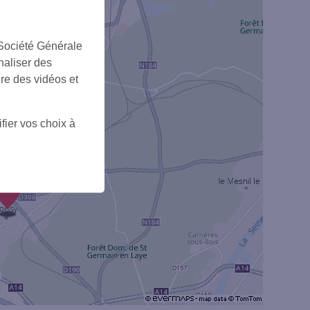
3
 Société Générale
naliser des
ire des vidéos et
fier vos choix à
2