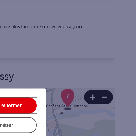
trez plus tard votre conseiller en agence.
issy
7
Rechercher
 et fermer
métrer