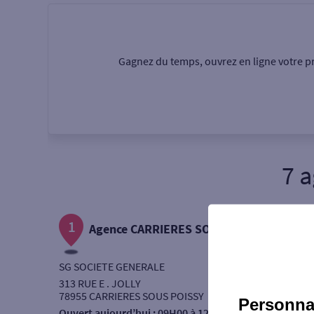
Particulier
Professi
Gagnez du temps, ouvrez en ligne votre pr
Ma recherche
Une agence
Un serv
7 
Ouverte le samedi
1
Autour de moi
Agence CARRIERES SOUS POISSY
ou
SG SOCIETE GENERALE
313 RUE E . JOLLY
78955 CARRIERES SOUS POISSY
Personnal
Ouvert aujourd’hui :
09H00 à 12H45 - 14H00 à