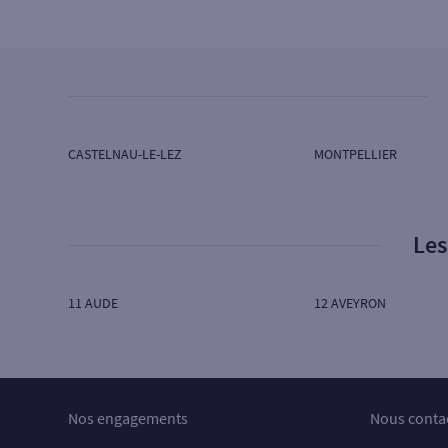
SG COURTOIS
RTE DE SAINT-GEORGES D'ORQUES
34990 JUVIGNAC
Ouvert aujourd’hui :
08H45 à 12H30
Ouvert aujourd’hui sur RDV :
14H45 à 17H45
CASTELNAU-LE-LEZ
MONTPELLIER
4
Agence JACOU
SG COURTOIS
Les
18 RUE LOUIS BREGUET
34830 JACOU
Ouvert aujourd’hui :
08H45 à 12H30
11 AUDE
12 AVEYRON
Ouvert aujourd’hui sur RDV :
14H45 à 17H45
5
Agence MONTPELLIER FACULTES
Nos engagements
Nous conta
SG COURTOIS