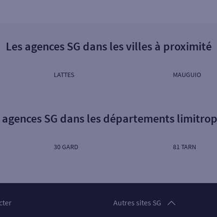
Les agences SG dans les villes à proximité
LATTES
MAUGUIO
 agences SG dans les départements limitro
30 GARD
81 TARN
Particuliers
cter
Autres sites SG
Professionnels