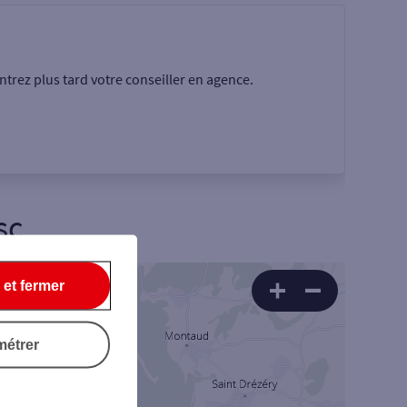
trez plus tard votre conseiller en agence.
sc
6
 et fermer
Rechercher
métrer