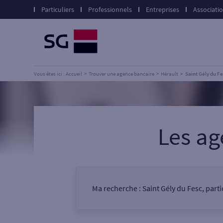
Particuliers
Professionnels
Entreprises
Associati
Vous êtes ici : Accueil
Trouver une agence bancaire
Hérault
Saint Gély du F
Les a
Ma recherche :
Saint Gély du Fesc, part
Vous êtes