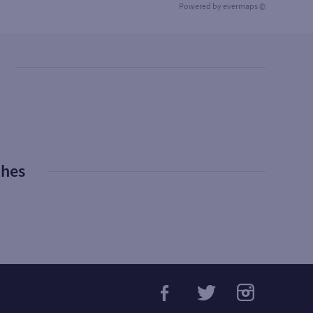
Powered by
evermaps ©
phes