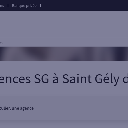
ons
Banque privée
esc
gences SG
à
Saint Gély 
iculier, une agence