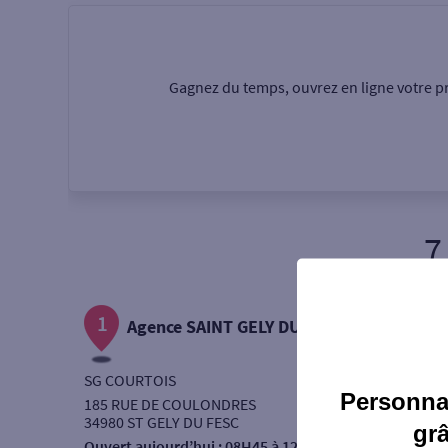
Particulier
Professi
Gagnez du temps, ouvrez en ligne votre pr
Ma recherche
Une agence
Un serv
7
Ouverte le samedi
1
Autour de moi
Agence SAINT GELY DU FESC
ou
SG COURTOIS
Personnal
185 RUE DE COULONDRES
34980 ST GELY DU FESC
gr
Ouvert aujourd’hui :
08H45 à 12H30 - 14H45 à