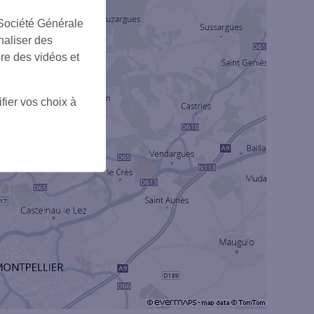
 Société Générale
naliser des
ire des vidéos et
fier vos choix à
4