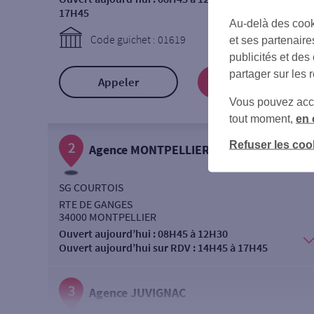
17H45
Au-delà des cook
Code guichet : 01619
et ses partenaire
publicités et des
partager sur les 
Appeler
Prendre RDV
Vous pouvez accéd
tout moment,
en 
Refuser les coo
2
Agence MONTPELLIER LA LYRE
SG COURTOIS
RTE DE GANGES
34000 MONTPELLIER
Ouvert aujourd’hui :
08H45 à 12H30
Ouvert aujourd’hui sur RDV :
14H45 à 17H45
3
Agence JUVIGNAC