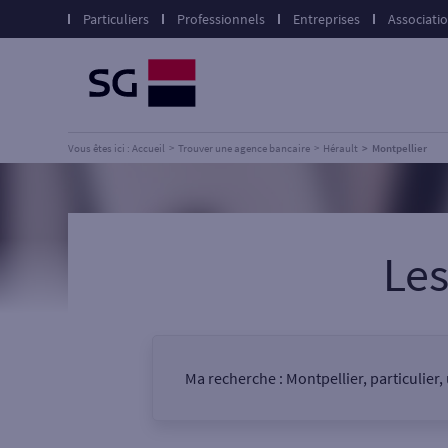
Particuliers
Professionnels
Entreprises
Associati
Vous êtes ici : Accueil
Trouver une agence bancaire
Hérault
Montpellier
Le
Ma recherche :
Montpellier, particulier
Vous êtes