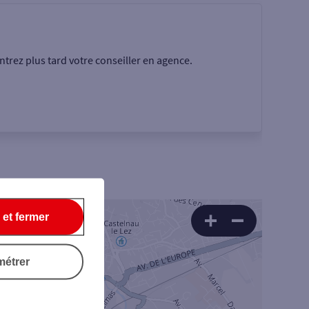
trez plus tard votre conseiller en agence.
 et fermer
Rechercher
métrer