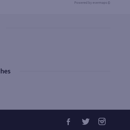
Powered by
evermaps ©
phes