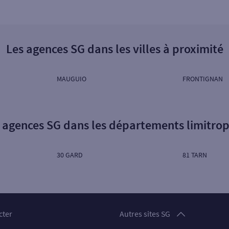
Les agences SG dans les villes à proximité
MAUGUIO
FRONTIGNAN
 agences SG dans les départements limitro
30 GARD
81 TARN
Particuliers
cter
Autres sites SG
Professionnels