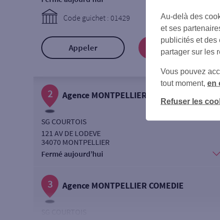
Au-delà des cook
Code guichet : 01429
et ses partenaire
publicités et des
Appeler
Prendre RDV
partager sur les 
Vous pouvez accéd
tout moment,
en 
2
Agence MONTPELLIER CHAMBORD
Refuser les coo
SG COURTOIS
121 AV DE LODEVE
34070 MONTPELLIER
Fermé aujourd’hui
3
Agence MONTPELLIER COMEDIE
SG COURTOIS