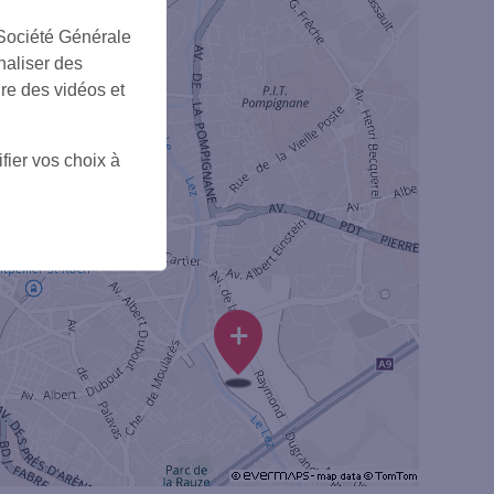
 Société Générale
naliser des
ire des vidéos et
fier vos choix à
3
+