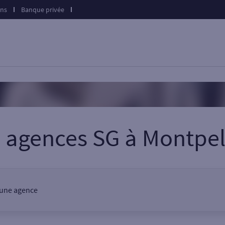
ons
Banque privée
s agences SG
à
Montpel
, une agence