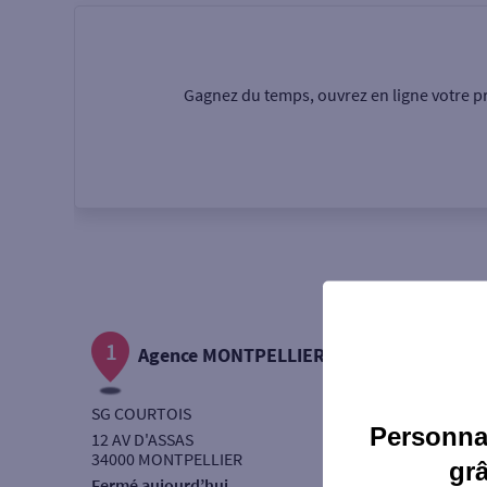
Particulier
Professi
Gagnez du temps, ouvrez en ligne votre pr
Ma recherche
Une agence
Un serv
Ouverte le samedi
1
Autour de moi
Agence MONTPELLIER ASSAS
ou
SG COURTOIS
Personnal
12 AV D'ASSAS
34000 MONTPELLIER
gr
Fermé aujourd’hui