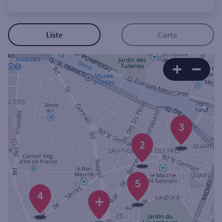
Ouverte le lundi
Coffre-fort
Liste
Carte
Autour de moi
ou
Ville / Code postal
3
2
Rue
5
4
Rechercher
+