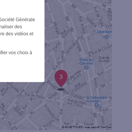
 Société Générale
naliser des
ire des vidéos et
fier vos choix à
3