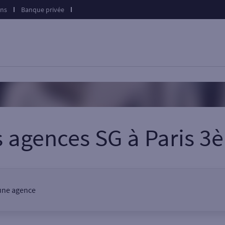
ons
Banque privée
s agences SG
à
Paris 3
 une agence