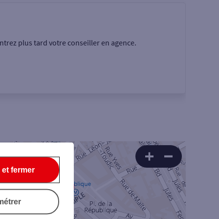
trez plus tard votre conseiller en agence.
Rechercher
 et fermer
1
métrer