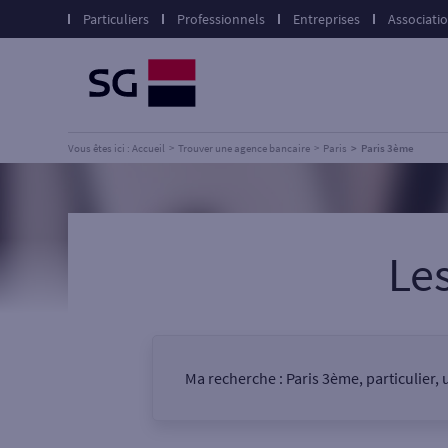
Particuliers
Professionnels
Entreprises
Associati
Vous êtes ici : Accueil
Trouver une agence bancaire
Paris
Paris 3ème
Le
Ma recherche :
Paris 3ème, particulier,
Vous êtes