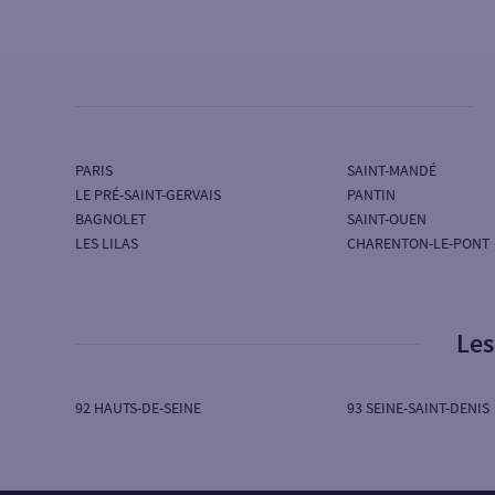
SG SOCIETE GENERALE
94 RUE DE TURENNE
75003 PARIS
Ouvert aujourd’hui :
09H00 à 12H30 - 13H45 à
17H45
PARIS
SAINT-MANDÉ
LE PRÉ-SAINT-GERVAIS
PANTIN
BAGNOLET
SAINT-OUEN
LES LILAS
CHARENTON-LE-PONT
Les
92 HAUTS-DE-SEINE
93 SEINE-SAINT-DENIS