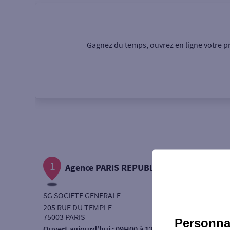
Particulier
Professi
Gagnez du temps, ouvrez en ligne votre pr
Ma recherche
Une agence
Un serv
Ouverte le samedi
1
Autour de moi
Agence PARIS REPUBLIQUE
ou
SG SOCIETE GENERALE
205 RUE DU TEMPLE
75003 PARIS
Personnal
Ouvert aujourd’hui :
09H00 à 12H00 - 14H00 à