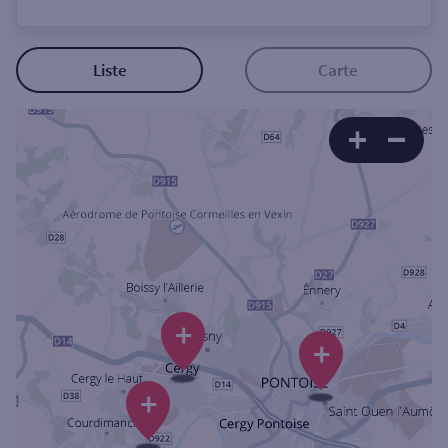
Ouverte le lundi
Coffre-fort
Liste
Carte
Autour de moi
ou
Ville / Code postal
Rue
+
+
+
Rechercher