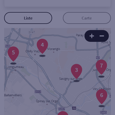
Ouverte le lundi
Coffre-fort
Liste
Carte
Autour de moi
4
ou
5
Ville / Code postal
7
3
Rue
6
Rechercher