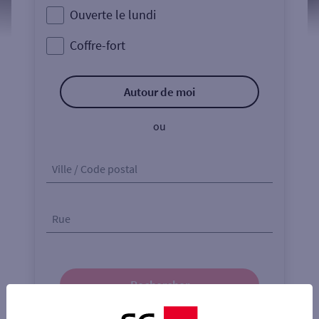
Ouverte le lundi
Coffre-fort
Autour de moi
ou
Ville / Code postal
Rue
Rechercher