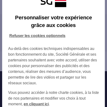
Powered by
evermaps ©
Personnaliser votre expérience
Les agences SG en France
grâce aux cookies
PARIS
Toutes nos agences SG en France
MARSEILLE
Refuser les cookies optionnels
LYON
Trouver Votre distributeur/automate
TOULOUSE
Au-delà des cookies techniques indispensables au
NICE
bon fonctionnement du site, Société Générale et ses
Vous êtes ici : Accueil
NANTES
partenaires souhaitent avec votre accord, utiliser des
Trouver une agence bancaire
STRASBOURG
cookies pour personnaliser des publicités et des
MONTPELLIER
contenus, réaliser des mesures d’audience, vous
BORDEAUX
permettre de lire des vidéos et partager sur les
Nos engagements
Nous contacter
LILLE
réseaux sociaux.
RENNES
Particuliers
Autres sites SG
Vous pouvez accéder à notre charte cookies, à la liste
REIMS
Professionnels
de nos partenaires et modifier vos choix à tout
LE HAVRE
moment,
en cliquant ici
.
SAINT-ETIENNE
Entreprises