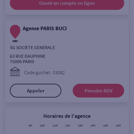
Ouvrir un compte
en ligne
Ouverte le lundi
Coffre-fort
Agence PARIS BUCI
Autour de moi
SG SOCIETE GENERALE
ou
63 RUE DAUPHINE
75006
PARIS
Ville / Code postal
Code guichet : 03082
Appeler
Prendre RDV
Rue
Horaires de l'agence
Rechercher
9H
10H
11H
12H
13H
14H
15H
16H
17H