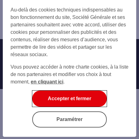
PARIS ST THOMAS AQUIN
GENTILLY
Trouver une agence bancaire
PARIS ASSAS
Au-delà des cookies techniques indispensables au
LE KREMLIN-BICÊTRE
Paris
PARIS LOUVRE
bon fonctionnement du site, Société Générale et ses
ARCUEIL
Paris 6ème
PARIS GAY LUSSAC
partenaires souhaitent avec votre accord, utiliser des
VANVES
Agence PARIS BUCI
PARIS LES BERNARDINS
cookies pour personnaliser des publicités et des
MALAKOFF
PARIS ST PLACIDE
contenus, réaliser des mesures d’audience, vous
IVRY-SUR-SEINE
PARIS MARAIS
permettre de lire des vidéos et partager sur les
Nos engagements
Nous contacter
LEVALLOIS-PERRET
PARIS ILE ST LOUIS
réseaux sociaux.
SAINT-OUEN
PARIS ST ROCH
Particuliers
NEUILLY-SUR-SEINE
Autres sites SG
Vous pouvez accéder à notre charte cookies, à la liste
PARIS RUE DE RENNES
CHARENTON-LE-PONT
Professionnels
de nos partenaires et modifier vos choix à tout
PARIS PORT ROYAL
ISSY-LES-MOULINEAUX
moment,
en cliquant ici
.
PARIS INVALIDES
Entreprises
LE PRÉ-SAINT-GERVAIS
PARIS BOURSE
CLICHY
Associations
PARIS START-UP
Accepter et fermer
SAINT-MANDÉ
PARIS MONGE
Banque privée
BAGNOLET
LES LILAS
Informations légales
Economie Publique
Paramétrer
BAGNEUX
Gestion des cookies
CACHAN
Sécurité