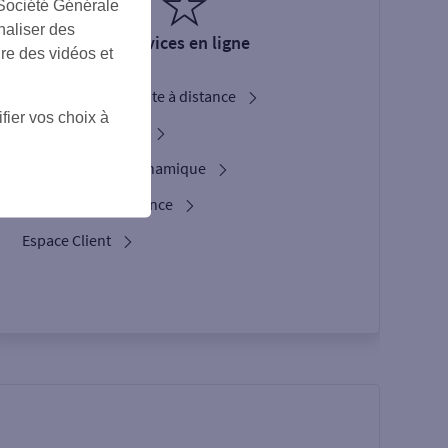
 Société Générale
naliser des
Services en ligne
ire des vidéos et
Ouverture de compte à distance
fier vos choix à
Service Bienvenue
L'option Crypto Dynamique
Les services d’urgence
Espace Client