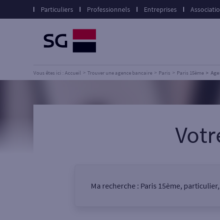
Particuliers
Professionnels
Entreprises
Associati
Vous êtes ici : Accueil
Trouver une agence bancaire
Paris
Paris 15ème
Age
Votr
Ma recherche :
Paris 15ème, particulier
Vous êtes