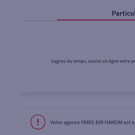
Particu
Particulier
Professi
Ma recherche
Une agence
Un serv
Gagnez du temps, ouvrez en ligne votre pr
Ouverte le samedi
Autour de moi
ou
Votre agence PARIS BIR HAKEIM est e