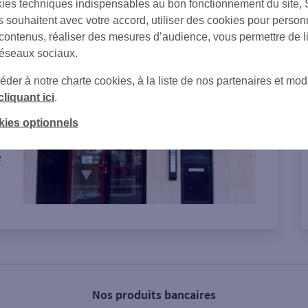
ies techniques indispensables au bon fonctionnement du site,
s souhaitent avec votre accord, utiliser des cookies pour person
on de l'agence
 contenus, réaliser des mesures d’audience, vous permettre de l
réseaux sociaux.
er à notre charte cookies, à la liste de nos partenaires et modi
cliquant ici
.
kies optionnels
e
Nos produits bancaires