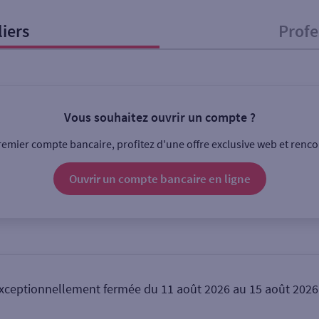
liers
Profe
onnel
Entreprise
Vous souhaitez ouvrir un compte ?
ice
emier compte bancaire, profitez d'une offre exclusive web et rencon
Ouverte le lundi
Coffre-fort
Ouvrir un compte
bancaire
en ligne
Ville / Code postal
Rue
xceptionnellement fermée du 11 août 2026 au 15 août 2026 