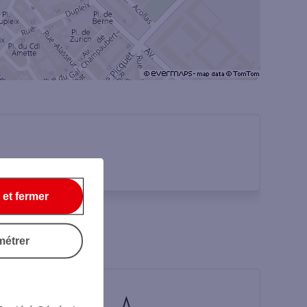
 et fermer
métrer