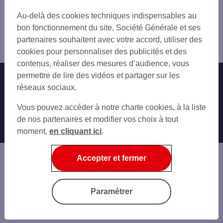
PLAISIR
PLAISIR
Trouver une agence bancaire
LES CLAYES SOUS BOIS
Au-delà des cookies techniques indispensables au
LES CLAYES-SOUS-BOIS
Yvelines
TRAPPES
bon fonctionnement du site, Société Générale et ses
TRAPPES
Montfort l'Amaury
RAMBOUILLET
partenaires souhaitent avec votre accord, utiliser des
RAMBOUILLET
Agence MONTFORT AMAURY
MAULE
cookies pour personnaliser des publicités et des
BOIS-D'ARCY
HOUDAN
contenus, réaliser des mesures d’audience, vous
VILLEPREUX
ST QUENT.Y. FLORESTAN
permettre de lire des vidéos et partager sur les
Nos engagements
Nous contacter
MONTIGNY-LE-BRETONNEUX
BOIS D ARCY
réseaux sociaux.
VOISINS-LE-BRETONNEUX
SAINT NOM LA BRETECHE
Particuliers
FONTENAY-LE-FLEURY
Autres sites SG
Vous pouvez accéder à notre charte cookies, à la liste
FONTENAY FLEURY
GUYANCOURT
Professionnels
de nos partenaires et modifier vos choix à tout
VOISINS LE BRETONNEUX
SAINT-CYR-L'ÉCOLE
moment,
en cliquant ici
.
SAINT-CYR-L'ECOLE
Entreprises
POISSY
GUYANCOURT MAIRIE
CARRIÈRES-SOUS-POISSY
Associations
NOISY-LE-ROI
Accepter et fermer
ORGEVAL
Banque privée
Informations légales
Economie Publique
Paramétrer
Gestion des cookies
Sécurité