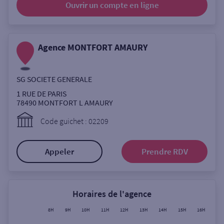
Ouvrir un compte
en ligne
Ouverte le lundi
Coffre-fort
Agence MONTFORT AMAURY
Autour de moi
SG SOCIETE GENERALE
ou
1 RUE DE PARIS
78490
MONTFORT L AMAURY
Ville / Code postal
Code guichet : 02209
Appeler
Prendre RDV
Rue
Horaires de l'agence
Rechercher
8H
9H
10H
11H
12H
13H
14H
15H
16H
17