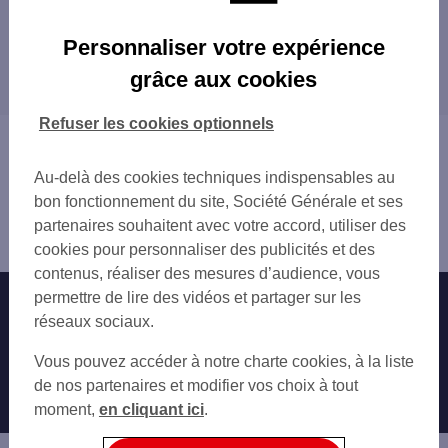
Les agences SG à proximité
Personnaliser votre expérience
LE PERRAY EN YVELINES
grâce aux cookies
Les agences SG dans les villes à proximité
SAINT ARNOULT YVELINES
LE MESNIL SAINT DENIS
MAUREPAS
Refuser les cookies optionnels
AUNEAU
ÉLANCOURT
Vous êtes ici : Accueil
MONTFORT AMAURY
DOURDAN
Trouver une agence bancaire
MAUREPAS
Au-delà des cookies techniques indispensables au
TRAPPES
Yvelines
ELANCOURT
bon fonctionnement du site, Société Générale et ses
VOISINS-LE-BRETONNEUX
Rambouillet
DOURDAN
partenaires souhaitent avec votre accord, utiliser des
MONTIGNY-LE-BRETONNEUX
Agence RAMBOUILLET
LIMOURS
cookies pour personnaliser des publicités et des
PLAISIR
ST REMY LES CHEVREUSE
contenus, réaliser des mesures d’audience, vous
BOIS-D'ARCY
TRAPPES
permettre de lire des vidéos et partager sur les
Nos engagements
Nous contacter
LES CLAYES-SOUS-BOIS
ST QUENT.Y. FLORESTAN
réseaux sociaux.
GUYANCOURT
VOISINS LE BRETONNEUX
Particuliers
FONTENAY-LE-FLEURY
Autres sites SG
Vous pouvez accéder à notre charte cookies, à la liste
GUYANCOURT MAIRIE
SAINT-CYR-L'ÉCOLE
Professionnels
de nos partenaires et modifier vos choix à tout
HOUDAN
moment,
en cliquant ici
.
LES CLAYES SOUS BOIS
Entreprises
BOIS D ARCY