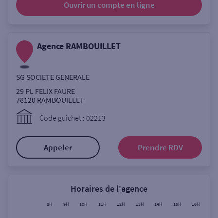
Ouvrir un compte
en ligne
Ouverte le lundi
Coffre-fort
Agence RAMBOUILLET
Autour de moi
SG SOCIETE GENERALE
ou
29 PL FELIX FAURE
78120
RAMBOUILLET
Ville / Code postal
Code guichet : 02213
Appeler
Prendre RDV
Rue
Horaires de l'agence
Rechercher
8H
9H
10H
11H
12H
13H
14H
15H
16H
17