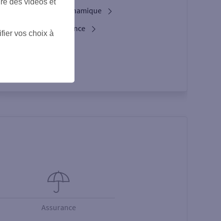
ire des vidéos et
L'option Crypto Dynamique
Les services d’urgence
fier vos choix à
Espace Client
Assurance