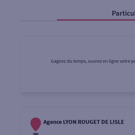
Particu
Particulier
Professi
Ma recherche
Une agence
Un serv
Gagnez du temps, ouvrez en ligne votre pr
Ouverte le samedi
Autour de moi
ou
Agence LYON ROUGET DE LISLE