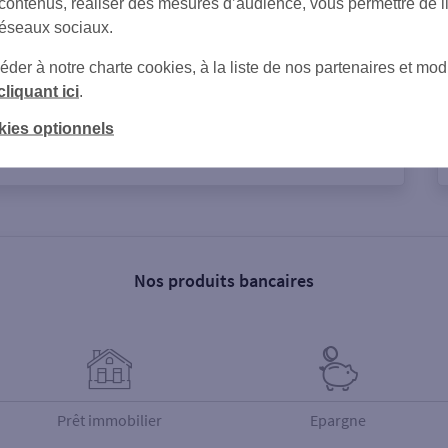
 contenus, réaliser des mesures d’audience, vous permettre de l
réseaux sociaux.
er à notre charte cookies, à la liste de nos partenaires et modi
e
cliquant ici
.
kies optionnels
Nos produits bancaires
Prêt immobilier
Epargne