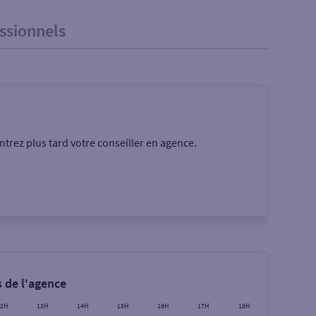
ssionnels
trez plus tard votre conseiller en agence.
Rechercher
 de l'agence
12H
13H
14H
15H
16H
17H
18H