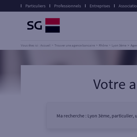
Particuliers
Professionnels
Entreprises
Associati
Vous êtes ici : Accueil
Trouver une agence bancaire
Rhône
Lyon 3ème
Age
Votre 
Ma recherche :
Lyon 3ème, particulier,
Vous êtes