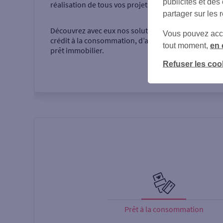
publicités et des
réalisation de tous vos projets.
partager sur les 
Découvrez avec eux nos solutions d’épargne, de
Vous pouvez accéd
crédit à la consommation, d’assurance ou encore d
tout moment,
en 
prêt immobilier.
Refuser les coo
Prêt à la consommation