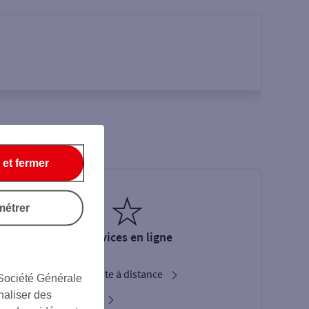
 et fermer
métrer
Services en ligne
Ouverture de compte à distance
 Société Générale
naliser des
Service Bienvenue