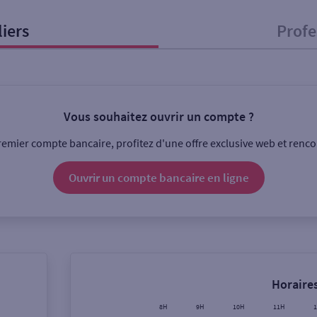
liers
Profe
onnel
Entreprise
Vous souhaitez ouvrir un compte ?
ice
emier compte bancaire, profitez d'une offre exclusive web et rencon
Ouverte le lundi
Coffre-fort
Ouvrir un compte
bancaire
en ligne
Ville / Code postal
Rue
Horaires
8H
9H
10H
11H