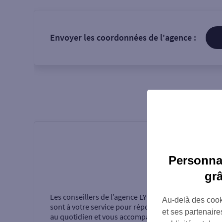
Envoyer les coordonnées de l'agence :
Personnal
Présentati
gr
Les conseillers de l’agence
LYON ROUGET DE LISLE
Au-delà des cook
sont à votre service pour répondre à vos questions
et ses partenaire
au quotidien et vous accompagner dans la