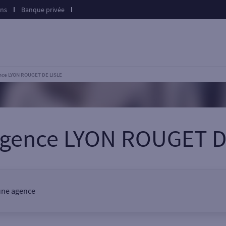
ons
Banque privée
nce LYON ROUGET DE LISLE
agence LYON ROUGET D
 une agence