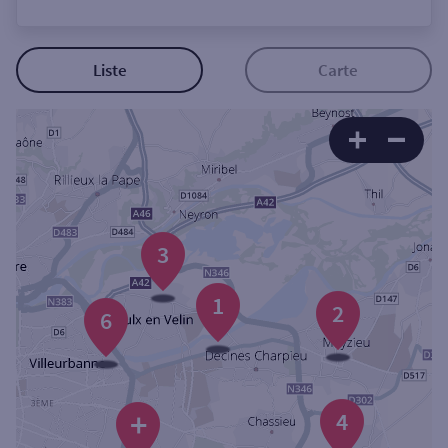
Ouverte le lundi
Coffre-fort
Liste
Carte
Autour de moi
ou
Ville / Code postal
3
1
Rue
2
6
Rechercher
+
4