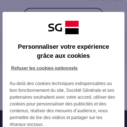
Retour à la liste
Les agences SG à proximité
Personnaliser votre expérience
LYON JEAN MACE
grâce aux cookies
Les agences SG dans les villes à proximité
LYON CHARLEMAGNE
LYON PERRACHE
SAINTE-FOY-LÈS-LYON
Refuser les cookies optionnels
LYON ETATS UNIS
SAINT-FONS
Vous êtes ici : Accueil
LYON SAXE GAMBETTA
OULLINS
Trouver une agence bancaire
LYON VICTOR HUGO
Au-delà des cookies techniques indispensables au
LYON
Rhône
STE FOY LES LYON
bon fonctionnement du site, Société Générale et ses
PIERRE-BÉNITE
Lyon 7ème
LYON MONPLAISIR
partenaires souhaitent avec votre accord, utiliser des
VILLEURBANNE
Agence LYON GERLAND 7e
LYON ROUGET DE LISLE
cookies pour personnaliser des publicités et des
FRANCHEVILLE
SAINT FONS
contenus, réaliser des mesures d’audience, vous
BRON
LYON REPUBLIQUE
permettre de lire des vidéos et partager sur les
Nos engagements
Nous contacter
VÉNISSIEUX
OULLINS GRANDE RUE
réseaux sociaux.
SAINT-GENIS-LAVAL