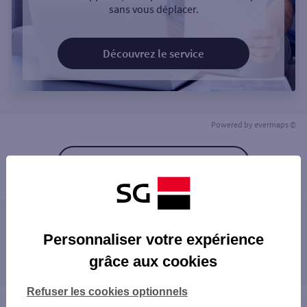
sans vous déplacer.
Découvrez le service
Powered by
evermaps ©
Retour à la liste
Les agences SG à proximité
Personnaliser votre expérience
DOUAI BELLAIN
grâce aux cookies
Les agences SG dans les villes à proximité
AUBY J GUESDE
SOMAIN JAURES
SIN-LE-NOBLE
Refuser les cookies optionnels
ORCHIES
DOUAI
Vous êtes ici : Accueil