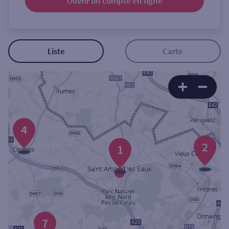
Ouvrir un compte
en ligne
Ouverte le samedi
Ouverte le lundi
Coffre-fort
Liste
Carte
Autour de moi
ou
4
Ville / Code postal
2
1
Rue
Rechercher
7