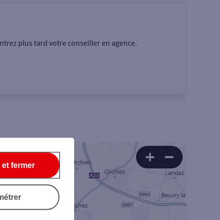
trez plus tard votre conseiller en agence.
Rechercher
 et fermer
métrer