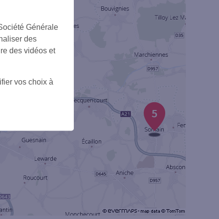
 Société Générale
naliser des
ire des vidéos et
2
fier vos choix à
5