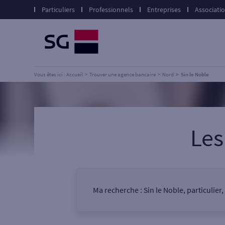
Particuliers
Professionnels
Entreprises
Associati
Vous êtes ici : Accueil
Trouver une agence bancaire
Nord
Sin le Noble
Les
Ma recherche :
Sin le Noble, particulier
Vous êtes