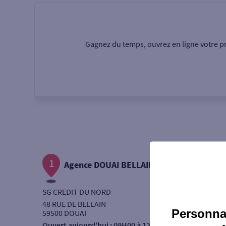
Particulier
Professi
Gagnez du temps, ouvrez en ligne votre pr
Ma recherche
Une agence
Un serv
Ouverte le samedi
1
Autour de moi
Agence DOUAI BELLAIN
ou
SG CREDIT DU NORD
48 RUE DE BELLAIN
Personnal
59500 DOUAI
Ouvert aujourd’hui :
09H00 à 12H50 - 14H00 à