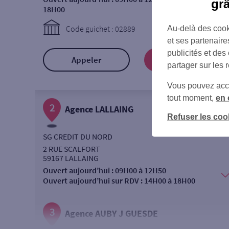
gr
18H00
Code guichet : 02889
Au-delà des cook
et ses partenaire
publicités et des
Appeler
Prendre RDV
partager sur les 
Vous pouvez accéd
tout moment,
en 
2
Agence LALLAING
Refuser les coo
SG CREDIT DU NORD
2 RUE SCALFORT
59167 LALLAING
Ouvert aujourd’hui :
09H00 à 12H50
Ouvert aujourd’hui sur RDV :
14H00 à 18H00
3
Agence AUBY J GUESDE