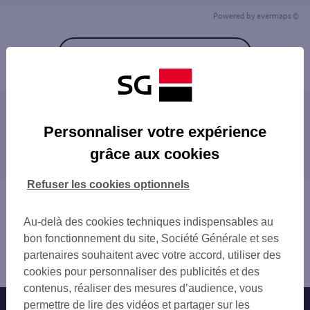
Powered by
evermaps ©
Retour à la liste
Les agences SG à proximité
Personnaliser votre expérience
CONFLANS CHENNEVIERES
grâce aux cookies
Les agences SG dans les villes à proximité
ERAGNY
ACHERES
ANDRÉSY
Refuser les cookies optionnels
JOUY LE MOUTIER
ÉRAGNY
Vous êtes ici : Accueil
HERBLAY
ACHÈRES
Trouver une agence bancaire
SAINT OUEN AUMONE CENTRE
Au-delà des cookies techniques indispensables au
JOUY-LE-MOUTIER
Yvelines
MAISONS LAFFITTE
bon fonctionnement du site, Société Générale et ses
CHANTELOUP-LES-VIGNES
Conflans Sainte Honorine
PONTOISE
partenaires souhaitent avec votre accord, utiliser des
HERBLAY
Agence CONFLANS STE HONORINE
VAUREAL
cookies pour personnaliser des publicités et des
SAINT-OUEN-L'AUMÔNE
TRIEL SUR SEINE
contenus, réaliser des mesures d’audience, vous
CARRIÈRES-SOUS-POISSY
CARRIERES SOUS POISSY
permettre de lire des vidéos et partager sur les
Nos engagements
Nous contacter
PONTOISE