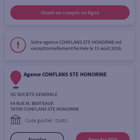
Ouverte le samedi
Ouvrir un compte
en ligne
Ouverte le lundi
Coffre-fort
Votre agence CONFLANS STE HONORINE est
exceptionnellement fermée le 15 août 2026.
Autour de moi
ou
Agence CONFLANS STE HONORINE
Ville / Code postal
SG SOCIETE GENERALE
54 RUE M. BERTEAUX
Rue
78700
CONFLANS STE HONORINE
Code guichet : 01651
Rechercher
Appeler
Prendre RDV