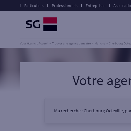
Particuliers
Professionnels
Entreprises
Associati
Vous êtes ici : Accueil
Trouver une agence bancaire
Manche
Cherbourg Octev
Votre ag
Ma recherche :
Cherbourg Octeville, par
Vous êtes