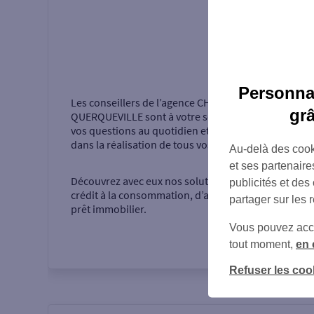
Présentati
Personnal
Les conseillers de l’agence
CHERBOURG
gr
QUERQUEVILLE
sont à votre service pour répondre 
vos questions au quotidien et vous accompagner
dans la réalisation de tous vos projets.
Au-delà des cook
et ses partenaire
Découvrez avec eux nos solutions d’épargne, de
publicités et des
crédit à la consommation, d’assurance ou encore d
partager sur les 
prêt immobilier.
Vous pouvez accéd
tout moment,
en 
Refuser les coo