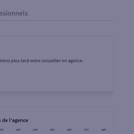
ssionnels
trez plus tard votre conseiller en agence.
Rechercher
 de l'agence
12H
13H
14H
15H
16H
17H
18H