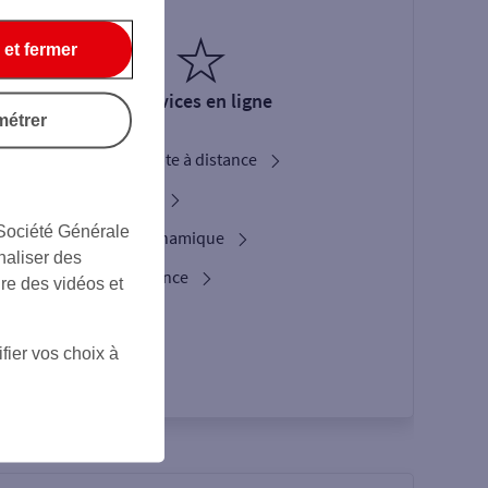
 et fermer
Services en ligne
métrer
Ouverture de compte à distance
Service Bienvenue
 Société Générale
L'option Crypto Dynamique
naliser des
Les services d’urgence
ire des vidéos et
Espace Client
fier vos choix à