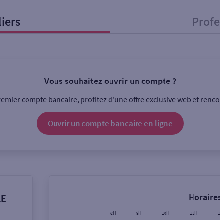
liers
Profe
onnel
Entreprise
Vous souhaitez ouvrir un compte ?
ice
emier compte bancaire, profitez d'une offre exclusive web et rencon
Ouverte le lundi
Coffre-fort
Ouvrir un compte
bancaire
en ligne
Ville / Code postal
Rue
Horaires
LE
8H
9H
10H
11H