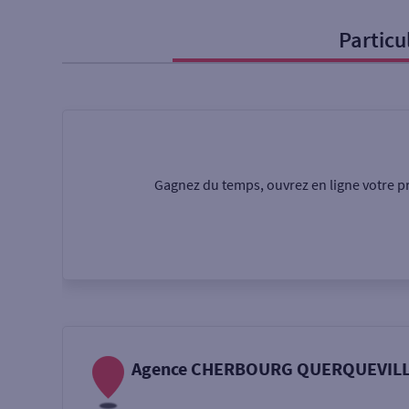
Particu
Particulier
Professi
Ma recherche
Une agence
Un serv
Gagnez du temps, ouvrez en ligne votre pr
Ouverte le samedi
Autour de moi
ou
Agence CHERBOURG QUERQUEVIL