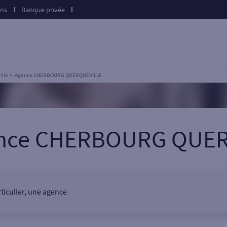
ons
Banque privée
ille
Agence CHERBOURG QUERQUEVILLE
ence CHERBOURG QUE
ticulier, une agence