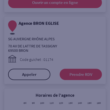
Ouvrir un compte
en ligne
Ouverte le lundi
Coffre-fort
Agence BRON EGLISE
Autour de moi
SG AUVERGNE RHÔNE ALPES
ou
70 AV DE LATTRE DE TASSIGNY
69500
BRON
Ville / Code postal
Code guichet : 01174
Appeler
Prendre RDV
Rue
Horaires de l'agence
Rechercher
8H
9H
10H
11H
12H
13H
14H
15H
16H
17