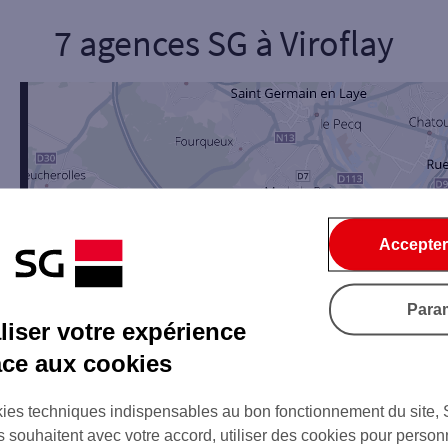
7 agences SG
à
Viroflay
onnel
Entreprise
ice
Ouverte le lundi
Coffre-fort
Accepter
Para
iser votre expérience
Ville / Code postal
Rue
âce aux cookies
ies techniques indispensables au bon fonctionnement du site,
2
s souhaitent avec votre accord, utiliser des cookies pour person