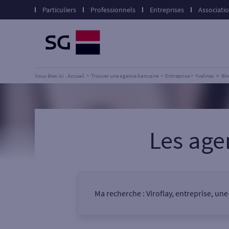
Particuliers
Professionnels
Entreprises
Associati
Vous êtes ici : Accueil
Trouver une agence bancaire
Entreprise
Yvelines
Vir
Les ag
Ma recherche :
Viroflay, entreprise, un
Vous êtes