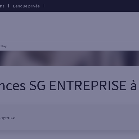
ons
Banque privée
oflay
ences SG ENTREPRISE
e agence