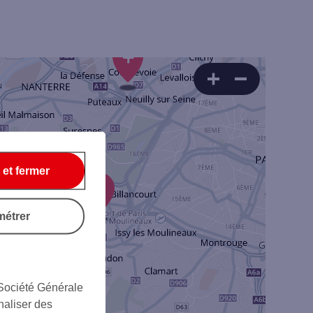
+
 et fermer
1
métrer
Rechercher
 Société Générale
naliser des