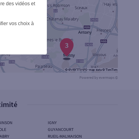
ire des vidéos et
fier vos choix à
3
Powered by
evermaps ©
ximité
BINSON
IGNY
COLE
GUYANCOURT
ABRY
RUEIL-MALMAISON