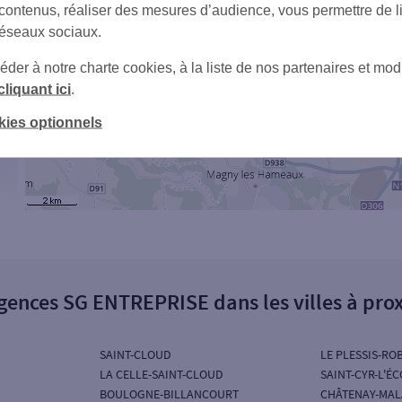
 contenus, réaliser des mesures d’audience, vous permettre de l
réseaux sociaux.
er à notre charte cookies, à la liste de nos partenaires et modi
cliquant ici
.
kies optionnels
gences SG ENTREPRISE dans les villes à pro
SAINT-CLOUD
LE PLESSIS-RO
LA CELLE-SAINT-CLOUD
SAINT-CYR-L'É
BOULOGNE-BILLANCOURT
CHÂTENAY-MAL