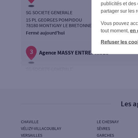
publicités et des
partager sur les 
SG SOCIETE GENERALE
15 PL GEORGES POMPIDOU
Vous pouvez accéd
78180 MONTIGNY LE BRETONNEUX
tout moment,
en 
Fermé aujourd’hui
Refuser les coo
3
Agence MASSY ENTREPRISES
SG SOCIETE GENERALE
5 AV CARNOT
91300 MASSY
Fermé aujourd’hui
Les a
4
Agence DEFENSE ETOILE ENT 1
CHAVILLE
LE CHESNAY
17 B PL DES REFLETS
VÉLIZY-VILLACOUBLAY
SÈVRES
92400 COURBEVOIE
VERSAILLES
GARCHES