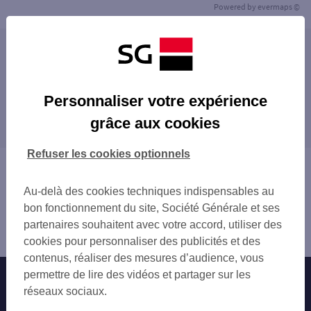
Powered by
evermaps ©
Les agences SG ENTREPRISE dans les villes à
proximité
LE PLESSIS-ROBINSON
Personnaliser votre expérience
Les agences SG ENTREPRISE dans les
VERRIÈRES-LE-BUISSON
grâce aux cookies
départements limitrophes
SCEAUX
ANTONY
75 PARIS
Refuser les cookies optionnels
FONTENAY-AUX-ROSES
78 YVELINES
Vous êtes ici : Accueil
CLAMART
91 ESSONNE
Trouver une agence bancaire
IGNY
Au-delà des cookies techniques indispensables au
92 HAUTS-DE-SEINE
Entreprise
MASSY
bon fonctionnement du site, Société Générale et ses
93 SEINE-SAINT-DENIS
Hauts-de-Seine
CHÂTILLON
partenaires souhaitent avec votre accord, utiliser des
94 VAL-DE-MARNE
Châtenay Malabry
BOURG-LA-REINE
cookies pour personnaliser des publicités et des
95 VAL-D'OISE
FRESNES
contenus, réaliser des mesures d’audience, vous
BAGNEUX
permettre de lire des vidéos et partager sur les
Nos engagements
Nous contacter
MEUDON
réseaux sociaux.
Particuliers
VÉLIZY-VILLACOUBLAY