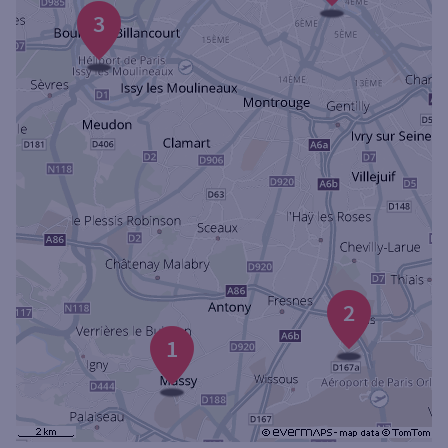
Ouverte le samedi
3
Ouverte le lundi
Coffre-fort
Autour de moi
ou
Ville / Code postal
2
Rue
1
Rechercher