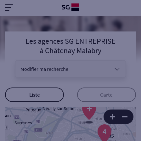
Les agences SG ENTREPRISE
à
Châtenay Malabry
Modifier ma recherche
Vous êtes
Liste
Carte
+
Sélectionnez votre recherche
4