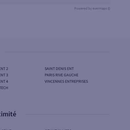
Powered by
evermaps ©
ENT 2
SAINT DENIS ENT
ENT 3
PARIS RIVE GAUCHE
ENT 4
VINCENNES ENTREPRISES
TECH
ximité