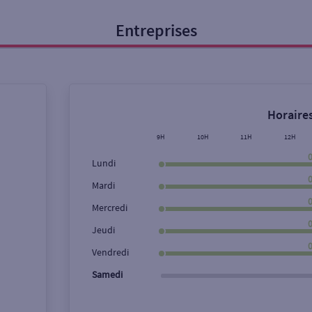
Entreprises
onnel
Entreprise
Horaires
ice
9H
10H
11H
12H
Lundi
Ouverte le lundi
Coffre-fort
Mardi
Mercredi
Ville / Code postal
Rue
Jeudi
Vendredi
Samedi