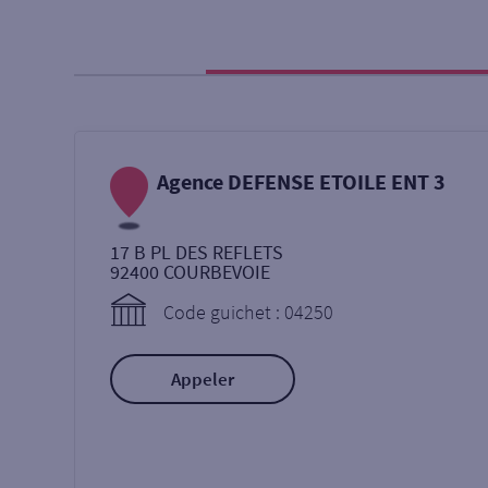
Particulier
Professi
Ma recherche
Agence DEFENSE ETOILE ENT 3
Une agence
Un serv
17 B PL DES REFLETS
Ouverte le samedi
92400
COURBEVOIE
Code guichet : 04250
Autour de moi
ou
Appeler