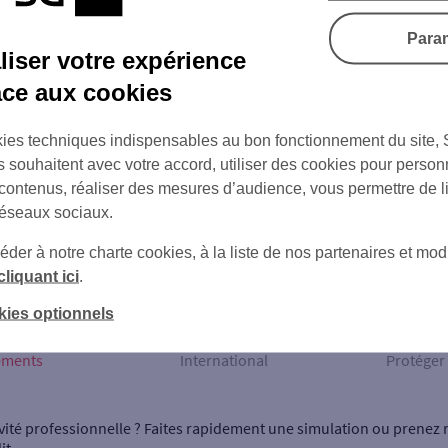
Para
iser votre expérience
âce aux cookies
ies techniques indispensables au bon fonctionnement du site,
s souhaitent avec votre accord, utiliser des cookies pour person
 contenus, réaliser des mesures d’audience, vous permettre de l
réseaux sociaux.
Nos produits bancaires dédiés aux professionnels
er à notre charte cookies, à la liste de nos partenaires et modi
cliquant ici
.
kies optionnels
ements
International
Protéger 
vité professionnelle ? Faites rapidement une simulation ou prenez 