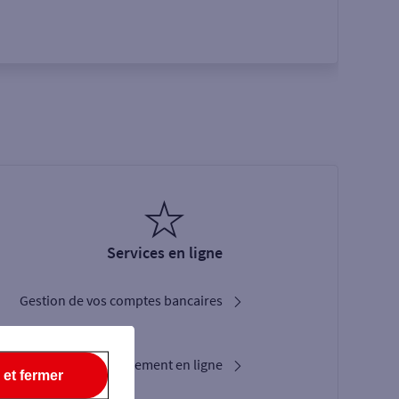
Services en ligne
Gestion de vos comptes bancaires
Sogecash Net
Solutions d’encaissement en ligne
 et fermer
Location de TPE