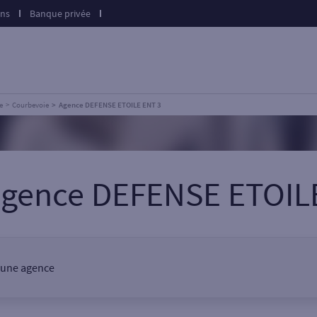
ons
Banque privée
e
Courbevoie
Agence DEFENSE ETOILE ENT 3
agence DEFENSE ETOIL
 une agence