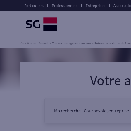
Particuliers
Professionnels
Entreprises
Associati
Vous êtes ici : Accueil
Trouver une agence bancaire
Entreprise
Hauts-de-Sein
Votre 
Ma recherche :
Courbevoie, entreprise,
Vous êtes