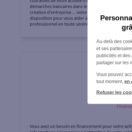
courantes de votre activité d’entrepreneur,
démarches bancaires dans le cadre de votre
création d’entreprise… votre agence se tient à votre
Personnal
disposition pour vous aider à réaliser votre projet
professionnel en toute sérénité.
gr
Au-delà des cook
et ses partenaire
publicités et des
partager sur les 
Vous pouvez accéd
tout moment,
en 
Refuser les coo
Financ
Vous avez un besoin en financement pour votre acti