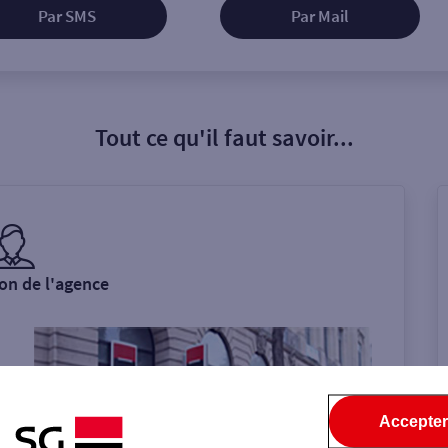
Par SMS
Par Mail
Tout ce qu'il faut savoir...
on de l'agence
Accepter