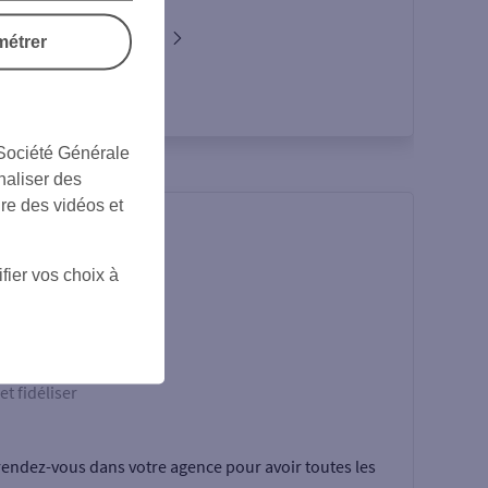
Nos cartes Affaires
métrer
 Société Générale
naliser des
ire des vidéos et
fier vos choix à
et fidéliser
rendez-vous dans votre agence pour avoir toutes les