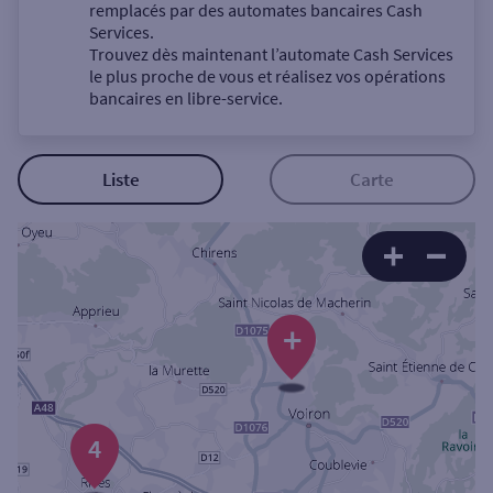
Un service
remplacés par des automates bancaires Cash
Services.
Trouvez dès maintenant l’automate Cash Services
le plus proche de vous et réalisez vos opérations
bancaires en libre-service.
Autour de moi
Liste
Carte
ou
Ville / Code postal
+
Rue
4
Rechercher