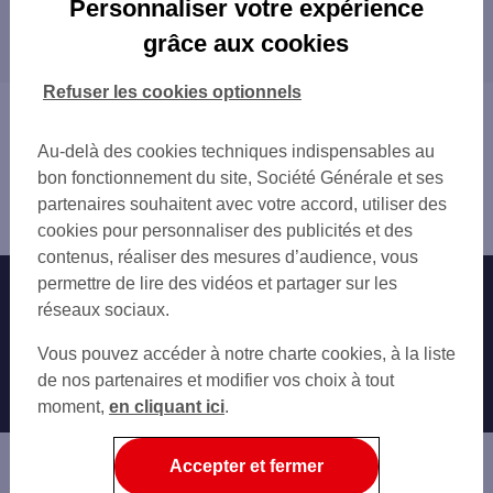
Personnaliser votre expérience
Les distributeurs/automates dans les
SAINT-ÉGRÈVE
grâce aux cookies
départements limitrophes
SASSENAGE
FONTAINE
01 AIN
Refuser les cookies optionnels
GRENOBLE
05 HAUTES-ALPES
Vous êtes ici : Accueil
MEYLAN
07 ARDÈCHE
Trouver une agence bancaire
Au-delà des cookies techniques indispensables au
26 DRÔME
Distributeurs/automates
bon fonctionnement du site, Société Générale et ses
42 LOIRE
Isère
partenaires souhaitent avec votre accord, utiliser des
69 RHÔNE
Voiron
cookies pour personnaliser des publicités et des
73 SAVOIE
contenus, réaliser des mesures d’audience, vous
permettre de lire des vidéos et partager sur les
Nos engagements
Nous contacter
réseaux sociaux.
Particuliers
Autres sites SG
Vous pouvez accéder à notre charte cookies, à la liste
Professionnels
de nos partenaires et modifier vos choix à tout
moment,
en cliquant ici
.
Entreprises
Associations
Accepter et fermer