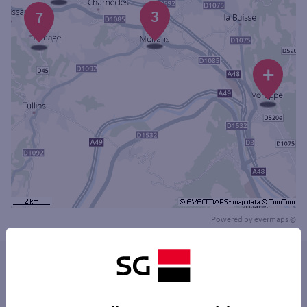
3
7
+
Powered by
evermaps ©
Les distributeurs/automates dans les villes à
proximité
VOREPPE