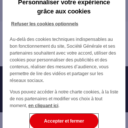
Personnaliser votre expérience
Les distributeurs/automates dans les
GRENOBLE
grâce aux cookies
départements limitrophes
SASSENAGE
ÉCHIROLLES
01 AIN
Refuser les cookies optionnels
EYBENS
05 HAUTES-ALPES
Vous êtes ici : Accueil
SAINT-MARTIN-D'HÈRES
07 ARDÈCHE
Trouver une agence bancaire
LE PONT-DE-CLAIX
Au-delà des cookies techniques indispensables au
26 DRÔME
Distributeurs/automates
SAINT-ÉGRÈVE
bon fonctionnement du site, Société Générale et ses
42 LOIRE
Isère
MEYLAN
partenaires souhaitent avec votre accord, utiliser des
69 RHÔNE
Seyssinet Pariset
VOREPPE
cookies pour personnaliser des publicités et des
73 SAVOIE
contenus, réaliser des mesures d’audience, vous
permettre de lire des vidéos et partager sur les
Nos engagements
Nous contacter
réseaux sociaux.
Particuliers
Autres sites SG
Vous pouvez accéder à notre charte cookies, à la liste
Professionnels
de nos partenaires et modifier vos choix à tout
moment,
en cliquant ici
.
Entreprises
Associations
Accepter et fermer