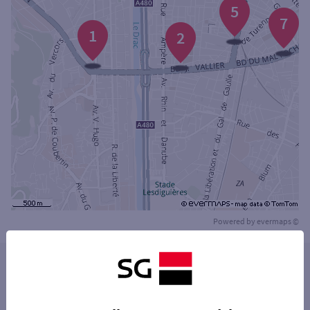
5
7
1
2
Powered by
evermaps ©
Les distributeurs/automates dans les villes à
proximité
FONTAINE