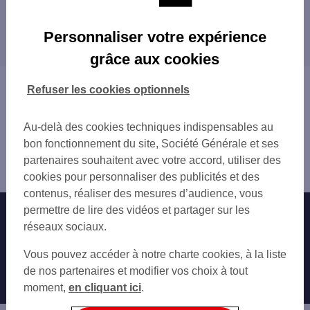
TMP RIOM
Les distributeurs/automates dans les villes à
CHATELGUYON NUGER
Personnaliser votre expérience
proximité
CLERMONT FERRAND 3 PL DE LA FONTAIN
grâce aux cookies
CLERMONT STADE NUGER
GERZAT
CLERMONT FERRAND 91 AV DE LA REPUBL
CLERMONT-FERRAND
Vous êtes ici : Accueil
Refuser les cookies optionnels
CLERMONT FD LE BREZET
CHAMALIÈRES
Trouver une agence bancaire
GARE SNCF CLERMONT FERRAND
PONT-DU-CHÂTEAU
Distributeurs/automates
GARE SNCF CLERMONT FD
Au-delà des cookies techniques indispensables au
BEAUMONT
Puy-de-Dôme
CLERMONT FERRAND 81 RUE FONTGIEVE
bon fonctionnement du site, Société Générale et ses
COURNON-D'AUVERGNE
Riom
CLERMONT FERRAND TRUDAIN
partenaires souhaitent avec votre accord, utiliser des
Distributeur/automate RIOM NUGER
CLERMONT CENTRE NUGER
cookies pour personnaliser des publicités et des
CLERMONT FD ETATS UNIS
contenus, réaliser des mesures d’audience, vous
CLERMONT FERRAND 11 PL DE JAUDE
permettre de lire des vidéos et partager sur les
Nos engagements
Nous contacter
CLERMONT FERRAND 38 PL DE JAUDE
réseaux sociaux.
CLERMONT JAUDE NUGER
Particuliers
Autres sites SG
Vous pouvez accéder à notre charte cookies, à la liste
CHAMALIERES 6 RUE HIPPOLYTE CHATROU
Professionnels
de nos partenaires et modifier vos choix à tout
CHAMALIERES
moment,
en cliquant ici
.
LA PARDIEU HERMITAGE
Entreprises
CLERMONT FERRAND 160 BD GUSTAVE FLA