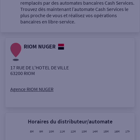
Un service
remplacés par des automates bancaires Cash Services.
Trouvez dès maintenant l’automate Cash Services le
plus proche de vous et réalisez vos opérations
bancaires en libre-service.
RIOM NUGER
Autour de moi
ou
17 RUE DE L'HOTEL DE VILLE
63200
RIOM
Ville / Code postal
Agence RIOM NUGER
Rue
Horaires du distributeur/automate
8H
9H
10H
11H
12H
13H
14H
15H
16H
17H
18
Rechercher