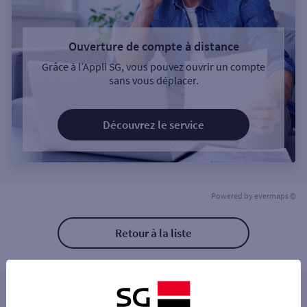
Ouverture de compte à distance
Grâce à l’Appli SG, vous pouvez ouvrir un compte
sans vous déplacer.
Découvrez le service
Powered by
evermaps ©
Retour à la liste
Les distributeurs/automates à proximité