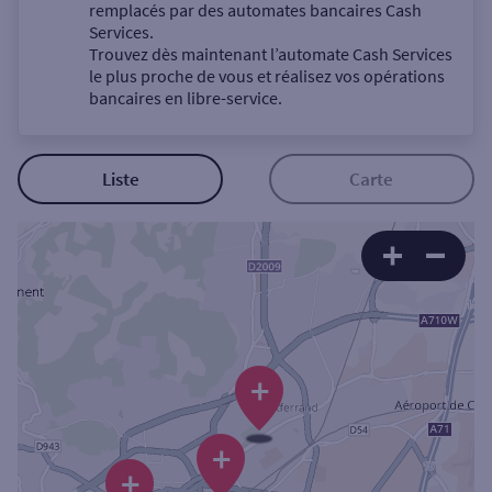
Un service
remplacés par des automates bancaires Cash
Services.
Trouvez dès maintenant l’automate Cash Services
le plus proche de vous et réalisez vos opérations
bancaires en libre-service.
Autour de moi
Liste
Carte
ou
Ville / Code postal
Rue
+
+
Rechercher
+