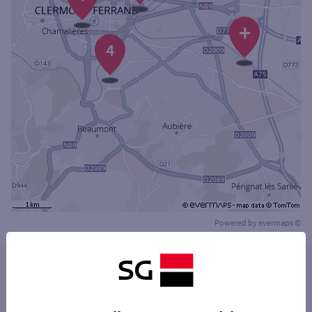
+
4
Powered by
evermaps ©
Les distributeurs/automates dans les villes à
proximité
CHAMALIÈRES