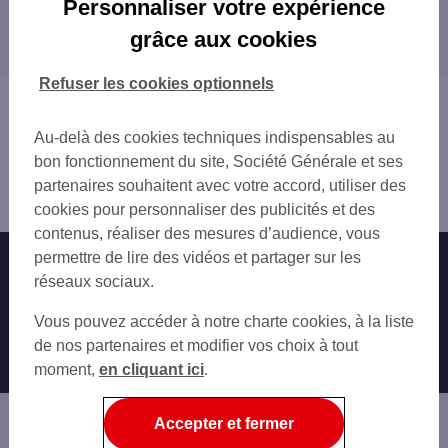
Personnaliser votre expérience
Les distributeurs/automates dans les
BEAUMONT
grâce aux cookies
départements limitrophes
GERZAT
COURNON-D'AUVERGNE
03 ALLIER
Refuser les cookies optionnels
RIOM
15 CANTAL
Vous êtes ici : Accueil
PONT-DU-CHÂTEAU
19 CORRÈZE
Trouver une agence bancaire
Au-delà des cookies techniques indispensables au
23 CREUSE
Distributeurs/automates
bon fonctionnement du site, Société Générale et ses
42 LOIRE
Puy-de-Dôme
partenaires souhaitent avec votre accord, utiliser des
43 HAUTE-LOIRE
Clermont Ferrand
cookies pour personnaliser des publicités et des
contenus, réaliser des mesures d’audience, vous
permettre de lire des vidéos et partager sur les
Nos engagements
Nous contacter
réseaux sociaux.
Particuliers
Autres sites SG
Vous pouvez accéder à notre charte cookies, à la liste
Professionnels
de nos partenaires et modifier vos choix à tout
moment,
en cliquant ici
.
Entreprises
Associations
Accepter et fermer