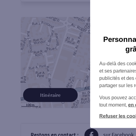
Personnal
gr
Au-delà des cook
et ses partenaire
publicités et des
partager sur les 
Itinéraire
Vous pouvez accéd
tout moment,
en 
Refuser les coo
Restons en contact :
sur Facebook