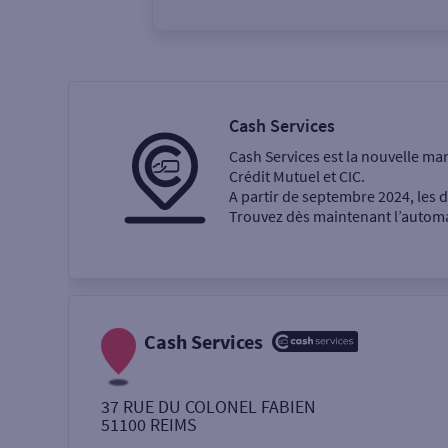
Vous êtes
Particulier
Professi
Cash Services
Cash Services est la nouvelle ma
Ma recherche
Crédit Mutuel et CIC.
A partir de septembre 2024, les
Trouvez dès maintenant l’automat
Une agence
Un service
Retrait de billets €
Cash Services
Dépôt de monnaie €
37 RUE DU COLONEL FABIEN
51100
REIMS