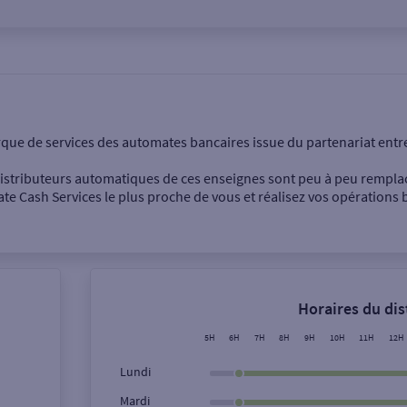
onnel
Entreprise
rque de services des automates bancaires issue du partenariat entr
 distributeurs automatiques de ces enseignes sont peu à peu rempla
e Cash Services le plus proche de vous et réalisez vos opérations b
Dépôt de billets €
Retrait de monnaie
Horaires du di
Dépôt de chèque €
5H
6H
7H
8H
9H
10H
11H
12H
Lundi
Mardi