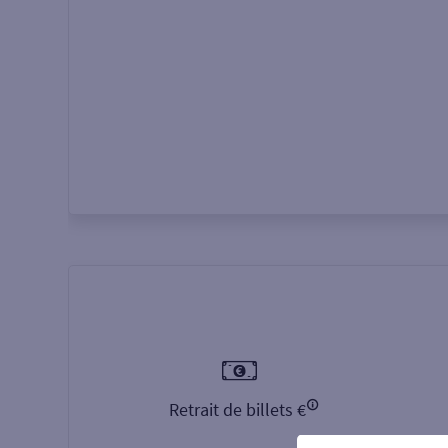
Autour de moi
ou
Retrait de billets €