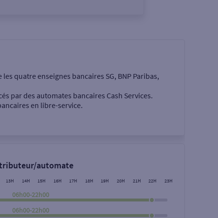
e les quatre enseignes bancaires SG, BNP Paribas,
cés par des automates bancaires Cash Services.
ancaires en libre-service.
 €
stributeur/automate
13H
14H
15H
16H
17H
18H
19H
20H
21H
22H
23H
06h00-22h00
06h00-22h00