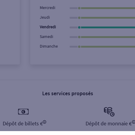
Ville / Code postal
Rue
Mercredi
Jeudi
Vendredi
Samedi
Dimanche
Les services proposés
Dépôt de billets €
Dépôt de monnaie €