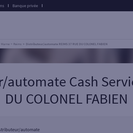
ons
Banque privée
Marne
Reims
Distributeur/automate REIMS 37 RUE DU COLONEL FABIEN
ur/automate Cash Serv
DU COLONEL FABIEN
istributeur/automate