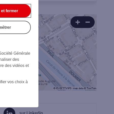
 et fermer
métrer
 Société Générale
naliser des
ire des vidéos et
fier vos choix à
sur Linkedin