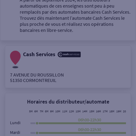
automatiques de ces enseignes sont peu à peu
Un service
remplacés par des automates bancaires Cash Services.
Trouvez dès maintenant l’automate Cash Services le
plus proche de vous et réalisez vos opérations
bancaires en libre-service.
Cash Services
Autour de moi
ou
7 AVENUE DU ROUSSILLON
51350
CORMONTREUIL
Ville / Code postal
Horaires du distributeur/automate
Rue
5H
6H
7H
8H
9H
10H
11H
12H
13H
14H
15H
16H
17H
18H
19H
20H
21H
06h00-22h30
Lundi
06h00-22h30
Mardi