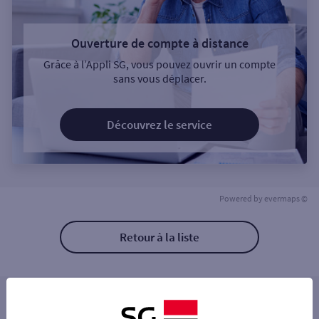
Ouverture de compte à distance
Grâce à l’Appli SG, vous pouvez ouvrir un compte
sans vous déplacer.
Découvrez le service
Powered by
evermaps ©
Retour à la liste
Les distributeurs/automates à proximité