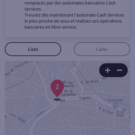
Un service
remplacés par des automates bancaires Cash
Services.
Trouvez dès maintenant l’automate Cash Services
le plus proche de vous et réalisez vos opérations
bancaires en libre-service.
Autour de moi
Liste
Carte
ou
Ville / Code postal
2
Rue
Rechercher