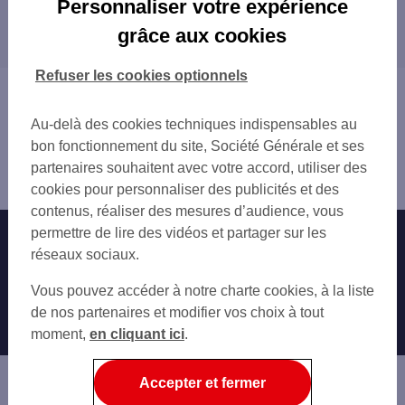
Personnaliser votre expérience
Les distributeurs/automates dans les
DOUARNENEZ
grâce aux cookies
départements limitrophes
22 CÔTES-D'ARMOR
Refuser les cookies optionnels
56 MORBIHAN
Vous êtes ici : Accueil
Trouver une agence bancaire
Au-delà des cookies techniques indispensables au
Distributeurs/automates
bon fonctionnement du site, Société Générale et ses
Finistère
partenaires souhaitent avec votre accord, utiliser des
Quimper
cookies pour personnaliser des publicités et des
contenus, réaliser des mesures d’audience, vous
permettre de lire des vidéos et partager sur les
Nos engagements
Nous contacter
réseaux sociaux.
Particuliers
Autres sites SG
Vous pouvez accéder à notre charte cookies, à la liste
Professionnels
de nos partenaires et modifier vos choix à tout
moment,
en cliquant ici
.
Entreprises
Associations
Accepter et fermer