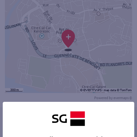
+
Powered by
evermaps ©
Les distributeurs/automates dans les villes à
proximité
CONCARNEAU