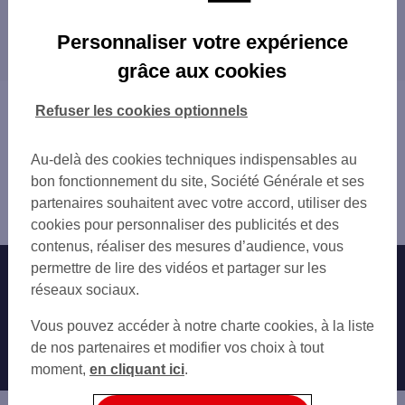
QUIMPER PRAT MARIA
Les distributeurs/automates dans les villes à
QUIMPER 26 RUE DU PARC
Personnaliser votre expérience
proximité
ERGUE GABERIC 83 AV DU ROUILLEN
grâce aux cookies
FOUESNANT 6 RUE ARMOR
CONCARNEAU
FOUESNANT
DOUARNENEZ
Vous êtes ici : Accueil
Refuser les cookies optionnels
PONT L'ABBE
Trouver une agence bancaire
CONCARNEAU 12 QUAI CARNOT
Distributeurs/automates
CONCARNEAU 1 BIS AV DU DOCTEUR NICO
Au-delà des cookies techniques indispensables au
Finistère
DOUARNENEZ
bon fonctionnement du site, Société Générale et ses
Quimper
partenaires souhaitent avec votre accord, utiliser des
Distributeur/automate QUIMPER 1 RUE FELIX LE DANTEC
cookies pour personnaliser des publicités et des
contenus, réaliser des mesures d’audience, vous
permettre de lire des vidéos et partager sur les
Nos engagements
Nous contacter
réseaux sociaux.
Particuliers
Autres sites SG
Vous pouvez accéder à notre charte cookies, à la liste
Professionnels
de nos partenaires et modifier vos choix à tout
moment,
en cliquant ici
.
Entreprises