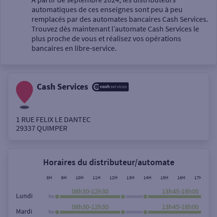
automatiques de ces enseignes sont peu à peu
Un service
remplacés par des automates bancaires Cash Services.
Trouvez dès maintenant l’automate Cash Services le
plus proche de vous et réalisez vos opérations
bancaires en libre-service.
Cash Services
Autour de moi
ou
1 RUE FELIX LE DANTEC
29337
QUIMPER
Ville / Code postal
Horaires du distributeur/automate
Rue
8H
9H
10H
11H
12H
13H
14H
15H
16H
17H
18
08h30-12h30
13h45-18h00
,
Lundi
08h30-12h30
13h45-18h00
,
Mardi