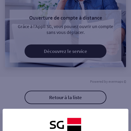
Ouverture de compte à distance
Grâce à l’Appli SG, vous pouvez ouvrir un compte
sans vous déplacer.
Découvrez le service
Powered by
evermaps ©
Retour à la liste
Les distributeurs/automates à proximité