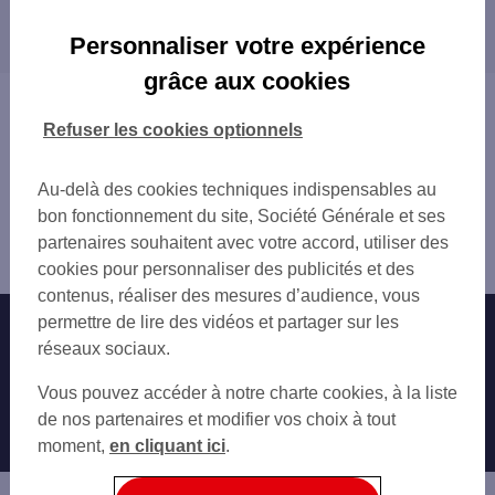
Les distributeurs/automates dans les villes à
CUGNAUX
proximité
TOULOUSE SHCD 1
Personnaliser votre expérience
TOULOUSE SHCD 2
CUGNAUX
grâce aux cookies
RAMONVILLE ST AGNE 65 AV TOLOSANE
RAMONVILLE-SAINT-AGNE
Vous êtes ici : Accueil
TOULOUSE 214 ROUTE DE NARBONNE
CASTANET-TOLOSAN
Trouver une agence bancaire
Refuser les cookies optionnels
TOULOUSE LES PRADETTES
TOULOUSE
Distributeurs/automates
TOULOUSE 9 PL DES PRADETTES
MURET
Haute-Garonne
Au-delà des cookies techniques indispensables au
TOULOUSE ST AGNE
TOURNEFEUILLE
Portet sur Garonne
bon fonctionnement du site, Société Générale et ses
CASTANET TOLOSAN 37 RUE JEAN INGRES
PLAISANCE-DU-TOUCH
Distributeur/automate PORTET SUR GARONNE 11 PL DE
partenaires souhaitent avec votre accord, utiliser des
CASTANET
SAINT-ORENS-DE-GAMEVILLE
LA REPU
cookies pour personnaliser des publicités et des
TOULOUSE RANGUEIL
COLOMIERS
contenus, réaliser des mesures d’audience, vous
TOULOUSE 44 AV DE L URSS
BALMA
permettre de lire des vidéos et partager sur les
Nos engagements
Nous contacter
LABARTHE SUR LEZE 7 PL VINCENT AURI
BLAGNAC
réseaux sociaux.
TOULOUSE ST-CYPRIEN
FONSORBES
Particuliers
TOULOUSE 35 AV DE LOMBEZ
Autres sites SG
L'UNION
Vous pouvez accéder à notre charte cookies, à la liste
TOULOUSE BILLIERES
SAINT-JEAN
Professionnels
de nos partenaires et modifier vos choix à tout
TOURNEFEUILLE
moment,
en cliquant ici
.
Entreprises
TOURNEFEUILLE 1 AV DE LA RESISTANCE
Associations