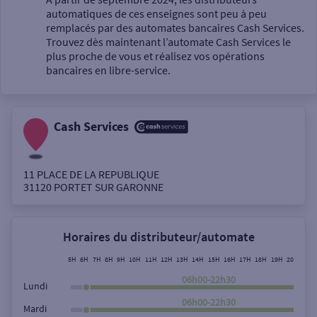
automatiques de ces enseignes sont peu à peu
Un service
remplacés par des automates bancaires Cash Services.
Trouvez dès maintenant l’automate Cash Services le
plus proche de vous et réalisez vos opérations
bancaires en libre-service.
Cash Services
Autour de moi
ou
11 PLACE DE LA REPUBLIQUE
31120
PORTET SUR GARONNE
Ville / Code postal
Horaires du distributeur/automate
Rue
5H
6H
7H
8H
9H
10H
11H
12H
13H
14H
15H
16H
17H
18H
19H
20H
21H
06h00-22h30
Lundi
06h00-22h30
Mardi