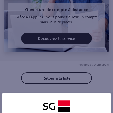
Ouverture de compte à distance
Grâce à l’Appli SG, vous pouvez ouvrir un compte
sans vous déplacer.
Découvrez le service
Powered by
evermaps ©
Retour à la liste
Les distributeurs/automates à proximité
PORTET SUR GARONNE