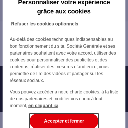
Personnaliser votre expérience
Les distributeurs/automates dans les
BALMA
grâce aux cookies
départements limitrophes
TOULOUSE
BLAGNAC
09 ARIÈGE
Refuser les cookies optionnels
SAINT-ORENS-DE-GAMEVILLE
11 AUDE
Vous êtes ici : Accueil
RAMONVILLE-SAINT-AGNE
32 GERS
Trouver une agence bancaire
COLOMIERS
Au-delà des cookies techniques indispensables au
65 HAUTES-PYRÉNÉES
Distributeurs/automates
TOURNEFEUILLE
bon fonctionnement du site, Société Générale et ses
81 TARN
Haute-Garonne
CASTANET-TOLOSAN
partenaires souhaitent avec votre accord, utiliser des
82 TARN-ET-GARONNE
l'Union
CUGNAUX
cookies pour personnaliser des publicités et des
PLAISANCE-DU-TOUCH
contenus, réaliser des mesures d’audience, vous
permettre de lire des vidéos et partager sur les
Nos engagements
Nous contacter
réseaux sociaux.
Particuliers
Autres sites SG
Vous pouvez accéder à notre charte cookies, à la liste
Professionnels
de nos partenaires et modifier vos choix à tout
moment,
en cliquant ici
.
Entreprises
Associations
Accepter et fermer