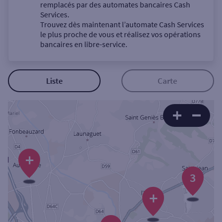
Un service
remplacés par des automates bancaires Cash
Services.
Trouvez dès maintenant l’automate Cash Services
le plus proche de vous et réalisez vos opérations
bancaires en libre-service.
Autour de moi
Liste
Carte
ou
Ville / Code postal
+
Rue
3
+
Rechercher