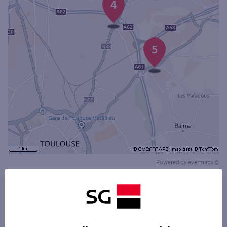
4
5
Powered by
evermaps ©
Les distributeurs/automates dans les villes à
proximité
SAINT-JEAN