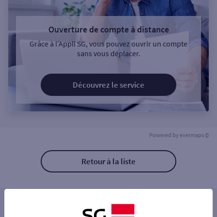
Ouverture de compte à distance
Grâce à l’Appli SG, vous pouvez ouvrir un compte
sans vous déplacer.
Découvrez le service
Powered by
evermaps ©
Retour à la liste
Les distributeurs/automates à proximité