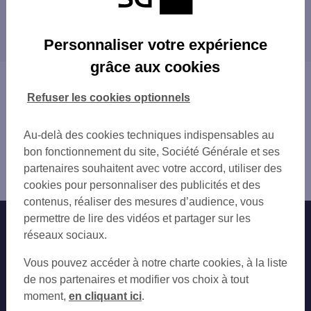
PITHIVIERS 3 FBG D ORLEANS
Les distributeurs/automates dans les villes à
INTERMARCHE PITHIVIERS
proximité
LE MALESHERBOIS 1 RUE DE LA REPUBLI
Personnaliser votre expérience
NEUVILLE AUX BOIS 2 PL DU GAL LECLE
grâce aux cookies
ANGERVILLE 2 PL TESSIER
Vous êtes ici : Accueil
Trouver une agence bancaire
Refuser les cookies optionnels
Distributeurs/automates
Loiret
Au-delà des cookies techniques indispensables au
Pithiviers
bon fonctionnement du site, Société Générale et ses
Distributeur/automate PITHIVIERS 33 RUE AMIRAL
partenaires souhaitent avec votre accord, utiliser des
GOURDON
cookies pour personnaliser des publicités et des
contenus, réaliser des mesures d’audience, vous
permettre de lire des vidéos et partager sur les
Nos engagements
Nous contacter
réseaux sociaux.
Particuliers
Autres sites SG
Vous pouvez accéder à notre charte cookies, à la liste
Professionnels
de nos partenaires et modifier vos choix à tout
moment,
en cliquant ici
.
Entreprises