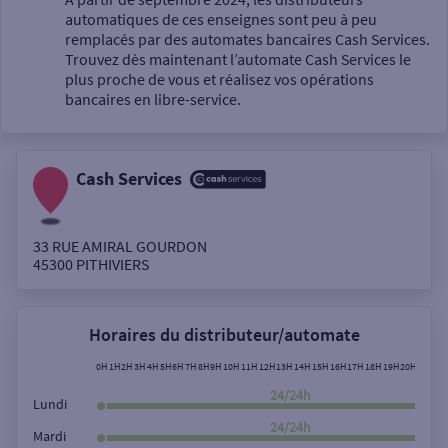
automatiques de ces enseignes sont peu à peu
Un service
remplacés par des automates bancaires Cash Services.
Trouvez dès maintenant l’automate Cash Services le
plus proche de vous et réalisez vos opérations
bancaires en libre-service.
Cash Services
Autour de moi
ou
33 RUE AMIRAL GOURDON
45300
PITHIVIERS
Ville / Code postal
Horaires du distributeur/automate
Rue
0H
1H
2H
3H
4H
5H
6H
7H
8H
9H
10H
11H
12H
13H
14H
15H
16H
17H
18H
19H
20H
21H
22
24/24h
Lundi
24/24h
Mardi