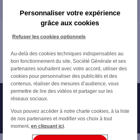
Les distributeurs/automates dans les villes à
INTERMARCHE PITHIVIERS
proximité
DONNERY
Personnaliser votre expérience
TOTAL ORLEANS GIDY
FLEURY-LES-AUBRAIS
grâce aux cookies
TOTAL ORLEANS SARAN
SARAN
Vous êtes ici : Accueil
TOTAL ORLEANS GIDY
SAINT-JEAN-DE-BRAYE
Trouver une agence bancaire
Refuser les cookies optionnels
ST JEAN DE BRAYE 20 RUE GEORGES DAN
ORLÉANS
Distributeurs/automates
SARAN
SAINT-JEAN-DE-LA-RUELLE
Loiret
Au-delà des cookies techniques indispensables au
FLEURY LES AUBRAIS 42 RUE ABBE PAST
LA CHAPELLE-SAINT-MESMIN
Neuville aux Bois
bon fonctionnement du site, Société Générale et ses
JANVILLE 5 RUE DU BOIS DU LOUP
Distributeur/automate NEUVILLE AUX BOIS 2 PL DU GAL
partenaires souhaitent avec votre accord, utiliser des
CHECY
LECLE
cookies pour personnaliser des publicités et des
PITHIVIERS 3 FBG D ORLEANS
contenus, réaliser des mesures d’audience, vous
PITHIVIERS 33 RUE AMIRAL GOURDON
permettre de lire des vidéos et partager sur les
Nos engagements
Nous contacter
SARAN 224 ANCIENNE ROUTE DE CHARTR
réseaux sociaux.
CHECY 127 AV NATIONALE
Particuliers
FLEURY INTERIVES
Autres sites SG
Vous pouvez accéder à notre charte cookies, à la liste
SHELL PLAINE DES BEAUCES
Professionnels
de nos partenaires et modifier vos choix à tout
ORLEANS 100 RUE BANNIER
moment,
en cliquant ici
.
Entreprises
ORLEANS PRO
Associations