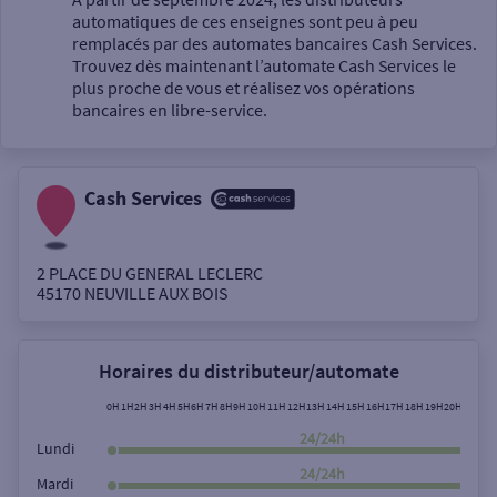
automatiques de ces enseignes sont peu à peu
Un service
remplacés par des automates bancaires Cash Services.
Trouvez dès maintenant l’automate Cash Services le
plus proche de vous et réalisez vos opérations
bancaires en libre-service.
Cash Services
Autour de moi
ou
2 PLACE DU GENERAL LECLERC
45170
NEUVILLE AUX BOIS
Ville / Code postal
Horaires du distributeur/automate
Rue
0H
1H
2H
3H
4H
5H
6H
7H
8H
9H
10H
11H
12H
13H
14H
15H
16H
17H
18H
19H
20H
21H
22
24/24h
Lundi
24/24h
Mardi