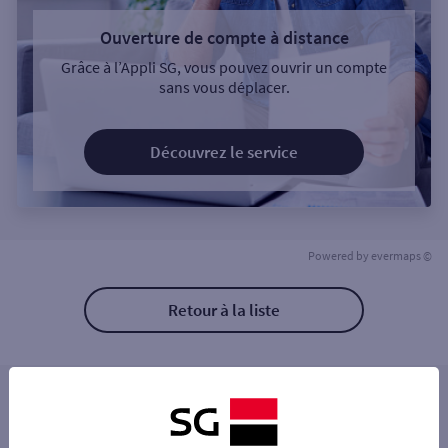
Ouverture de compte à distance
Grâce à l’Appli SG, vous pouvez ouvrir un compte
sans vous déplacer.
Découvrez le service
Powered by
evermaps ©
Retour à la liste
Les distributeurs/automates à proximité
ARTENAY 23 PL DE L HOTEL DE VILLE