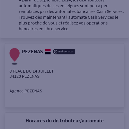
automatiques de ces enseignes sont peu à peu
Un service
remplacés par des automates bancaires Cash Services.
Trouvez dès maintenant l’automate Cash Services le
plus proche de vous et réalisez vos opérations
bancaires en libre-service.
PEZENAS
Autour de moi
ou
8 PLACE DU 14 JUILLET
34120
PEZENAS
Ville / Code postal
Agence PEZENAS
Rue
Horaires du distributeur/automate