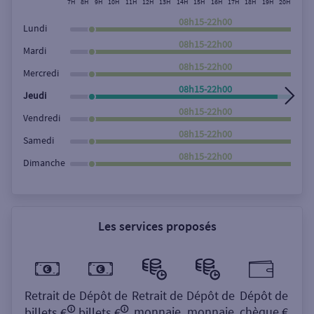
7H
8H
9H
10H
11H
12H
13H
14H
15H
16H
17H
18H
19H
20H
21H
Rechercher
08h15-22h00
Lundi
08h15-22h00
Mardi
08h15-22h00
Mercredi
08h15-22h00
Jeudi
08h15-22h00
Vendredi
08h15-22h00
Samedi
08h15-22h00
Dimanche
Les services proposés
Retrait de
Dépôt de
Retrait de
Dépôt de
Dépôt de
monnaie
monnaie
chèque €
billets €
billets €