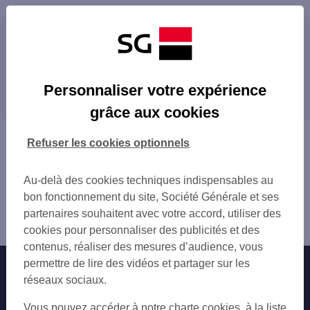
Les distributeurs/automates à proximité
PEZENAS
Les distributeurs/automates dans les villes à
PEZENAS 4 AV DU MAL LECLERC
Personnaliser votre expérience
proximité
SHELL MONTBLANC
grâce aux cookies
FLORENSAC
MÈZE
SHELL MONTBLANC SUD
AGDE
Vous êtes ici : Accueil
Refuser les cookies optionnels
SHELL MONTBLANC
BÉZIERS
Trouver une agence bancaire
MARSEILLAN 30 BD LAMARTINE
Distributeurs/automates
MEZE 16 RTE DE MONTPELLIER
Au-delà des cookies techniques indispensables au
Hérault
CAMPING FARRET
bon fonctionnement du site, Société Générale et ses
Pézenas
CAMPING LE MEDITERRANEE
partenaires souhaitent avec votre accord, utiliser des
Distributeur/automate PEZENAS
AGDE 17 BD DU SOLEIL
cookies pour personnaliser des publicités et des
AGDE
contenus, réaliser des mesures d’audience, vous
VIAS GENDARMERIE
permettre de lire des vidéos et partager sur les
Nos engagements
Nous contacter
VIAS GENDARMERIE
réseaux sociaux.
AGDE 1 RUE GD CAP
Particuliers
Autres sites SG
Vous pouvez accéder à notre charte cookies, à la liste