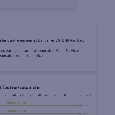
e les quatre enseignes bancaires SG, BNP Paribas,
cés par des automates bancaires Cash Services.
ancaires en libre-service.
 €
stributeur/automate
13H
14H
15H
16H
17H
18H
19H
20H
21H
22H
23H
06h00-22h00
06h00-22h00