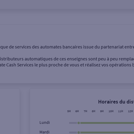
onnel
Entreprise
rque de services des automates bancaires issue du partenariat entr
 distributeurs automatiques de ces enseignes sont peu à peu rempla
e Cash Services le plus proche de vous et réalisez vos opérations b
Dépôt de billets €
Retrait de monnaie
Horaires du di
Dépôt de chèque €
5H
6H
7H
8H
9H
10H
11H
12H
Lundi
Mardi