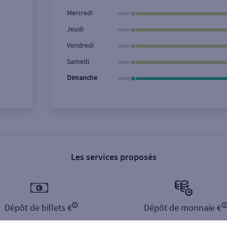
Ville / Code postal
Rue
Mercredi
Jeudi
Vendredi
Samedi
Dimanche
Les services proposés
Dépôt de billets €
Dépôt de monnaie €