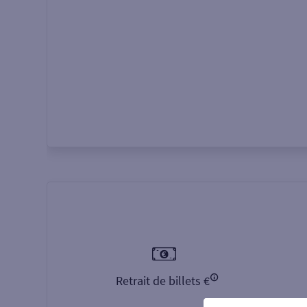
Autour de moi
ou
Retrait de billets €