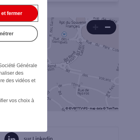
 et fermer
métrer
 Société Générale
naliser des
ire des vidéos et
fier vos choix à
sur Linkedin