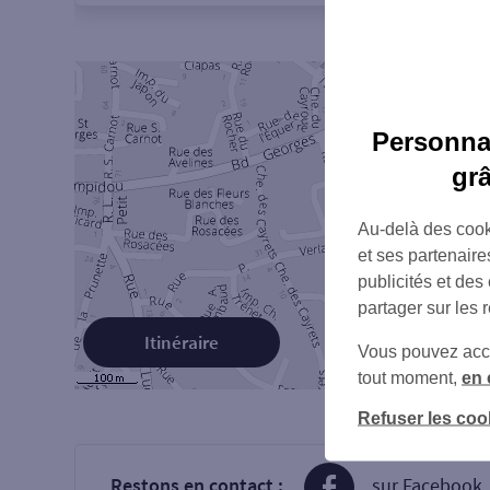
Personnal
gr
Au-delà des cook
et ses partenaire
publicités et des
partager sur les 
Itinéraire
Vous pouvez accéd
tout moment,
en 
Refuser les coo
Restons en contact :
sur Facebook