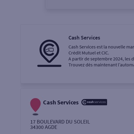
Vous êtes
Particulier
Professi
Cash Services
Cash Services est la nouvelle ma
Ma recherche
Crédit Mutuel et CIC.
A partir de septembre 2024, les
Trouvez dès maintenant l’automat
Une agence
Un service
Retrait de billets €
Cash Services
Dépôt de monnaie €
17 BOULEVARD DU SOLEIL
34300
AGDE