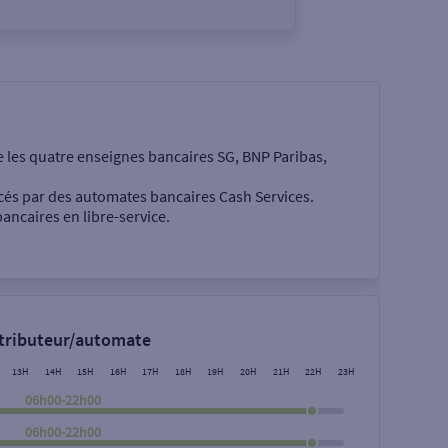
e les quatre enseignes bancaires SG, BNP Paribas,
cés par des automates bancaires Cash Services.
ancaires en libre-service.
 €
stributeur/automate
13H
14H
15H
16H
17H
18H
19H
20H
21H
22H
23H
06h00-22h00
06h00-22h00