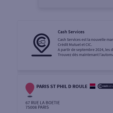
Vous êtes
Particulier
Professi
Cash Services
Cash Services est la nouvelle ma
Ma recherche
Crédit Mutuel et CIC.
A partir de septembre 2024, les
Trouvez dès maintenant l’automat
Une agence
Un service
Retrait de billets €
PARIS ST PHIL D ROULE
Dépôt de monnaie €
67 RUE LA BOETIE
75008
PARIS