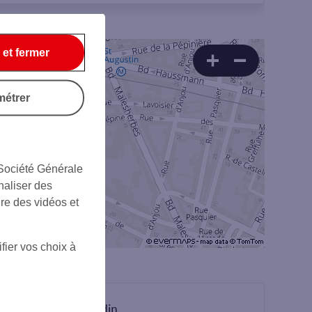
 et fermer
métrer
 Société Générale
naliser des
ire des vidéos et
fier vos choix à
sur Linkedin