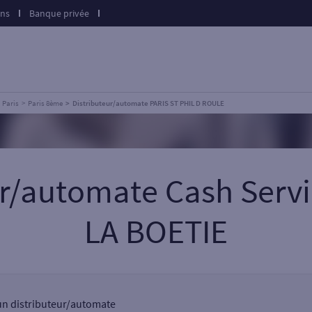
ons
Banque privée
Paris
Paris 8ème
Distributeur/automate PARIS ST PHIL D ROULE
ur/automate Cash Serv
LA BOETIE
 un distributeur/automate