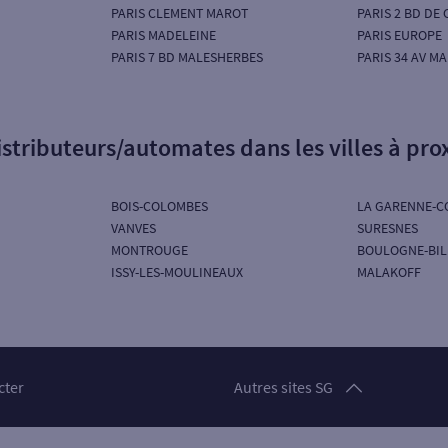
PARIS CLEMENT MAROT
PARIS 2 BD DE
PARIS MADELEINE
PARIS EUROPE
PARIS 7 BD MALESHERBES
PARIS 34 AV M
istributeurs/automates dans les villes à pro
BOIS-COLOMBES
LA GARENNE-C
VANVES
SURESNES
MONTROUGE
BOULOGNE-BI
ISSY-LES-MOULINEAUX
MALAKOFF
Particuliers
cter
Autres sites SG
Professionnels
Entreprises