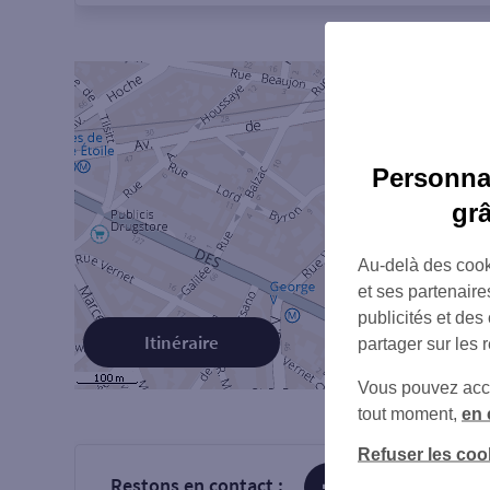
Personnal
gr
Au-delà des cook
et ses partenaire
publicités et des
Itinéraire
partager sur les 
Vous pouvez accéd
tout moment,
en 
Refuser les coo
Restons en contact :
sur Facebook