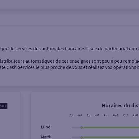
onnel
Entreprise
rque de services des automates bancaires issue du partenariat entr
 distributeurs automatiques de ces enseignes sont peu à peu rempla
e Cash Services le plus proche de vous et réalisez vos opérations b
Dépôt de billets €
Retrait de monnaie
Horaires du di
Dépôt de chèque €
5H
6H
7H
8H
9H
10H
11H
12H
Lundi
Mardi