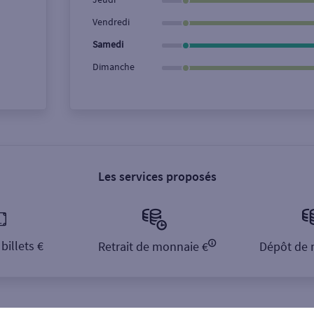
Vendredi
Samedi
Dimanche
Les services proposés
billets €
Retrait de monnaie €
Dépôt de 