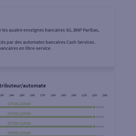
e les quatre enseignes bancaires SG, BNP Paribas,
cés par des automates bancaires Cash Services.
ancaires en libre-service.
 €
stributeur/automate
13H
14H
15H
16H
17H
18H
19H
20H
21H
22H
23H
07h00-22h00
07h00-22h00
07h00-22h00
Rechercher
07h00-22h00