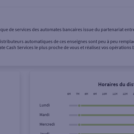
onnel
Entreprise
rque de services des automates bancaires issue du partenariat entr
 distributeurs automatiques de ces enseignes sont peu à peu rempla
e Cash Services le plus proche de vous et réalisez vos opérations b
Dépôt de billets €
Retrait de monnaie
Horaires du di
Dépôt de chèque €
6H
7H
8H
9H
10H
11H
12H
Lundi
Mardi
Ville / Code postal
Rue
Mercredi
Jeudi