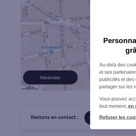
Personnal
gr
Au-delà des cook
et ses partenaire
Itinéraire
publicités et des
partager sur les 
Vous pouvez accéd
tout moment,
en 
Restons en contact :
sur Facebook
Refuser les coo