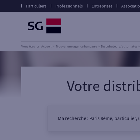
Particuliers
Professionnels
Entreprises
Associati
Vous êtes ici : Accueil
Trouver une agence bancaire
Distributeurs/automates
Votre dist
Ma recherche :
Paris 8ème, particulier,
Vous êtes