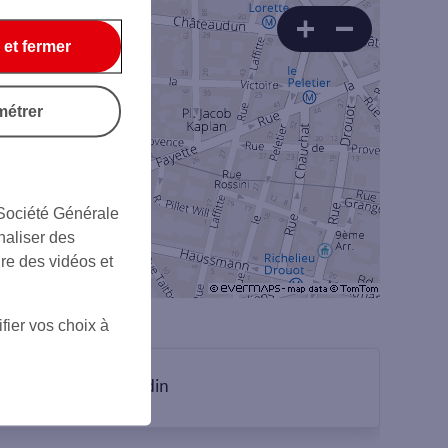
 et fermer
métrer
 Société Générale
naliser des
ire des vidéos et
fier vos choix à
sur Linkedin