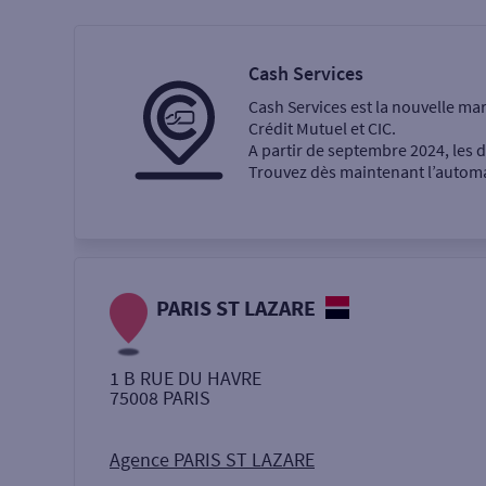
Particulier
Professi
Cash Services
Cash Services est la nouvelle ma
Ma recherche
Crédit Mutuel et CIC.
A partir de septembre 2024, les
Trouvez dès maintenant l’automat
Une agence
Un service
Retrait de billets €
PARIS ST LAZARE
Dépôt de monnaie €
1 B RUE DU HAVRE
75008
PARIS
Autour de moi
ou
Agence PARIS ST LAZARE