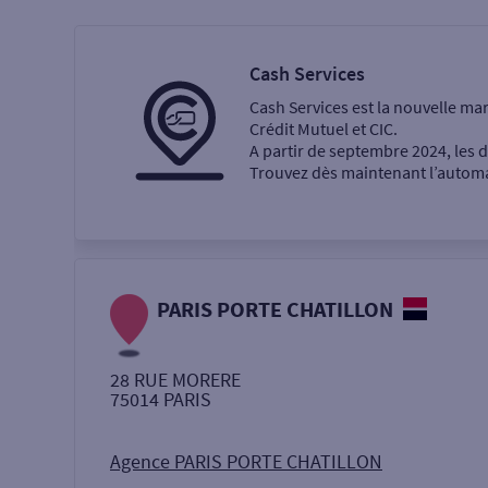
Particulier
Professi
Cash Services
Cash Services est la nouvelle ma
Ma recherche
Crédit Mutuel et CIC.
A partir de septembre 2024, les
Trouvez dès maintenant l’automat
Une agence
Un service
Retrait de billets €
PARIS PORTE CHATILLON
Dépôt de monnaie €
28 RUE MORERE
75014
PARIS
Autour de moi
ou
Agence PARIS PORTE CHATILLON