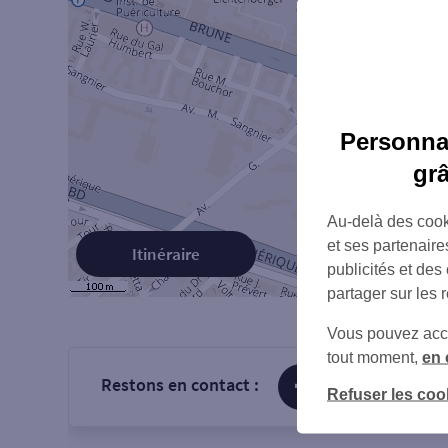
Personnal
gr
Au-delà des cook
et ses partenaire
Itinéraire
publicités et des
partager sur les 
Vous pouvez accéd
tout moment,
en 
Restons en contact :
sur Facebook
Refuser les coo