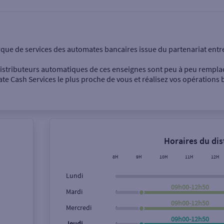
onnel
Entreprise
rque de services des automates bancaires issue du partenariat entr
 distributeurs automatiques de ces enseignes sont peu à peu rempla
e Cash Services le plus proche de vous et réalisez vos opérations b
Dépôt de billets €
Retrait de monnaie
Horaires du di
Dépôt de chèque €
8H
9H
10H
11H
12H
Lundi
09h00-12h50
,
Mardi
09h00-12h50
,
Ville / Code postal
Rue
Mercredi
09h00-12h50
,
Jeudi