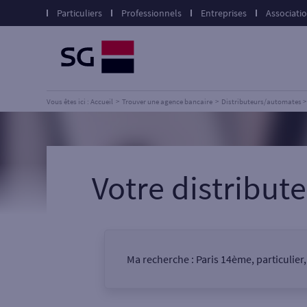
Particuliers
Professionnels
Entreprises
Associati
Vous êtes ici : Accueil
Trouver une agence bancaire
Distributeurs/automates
Votre distribu
Ma recherche :
Paris 14ème, particulier
Vous êtes