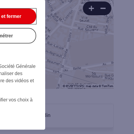
 et fermer
métrer
 Société Générale
naliser des
ire des vidéos et
fier vos choix à
sur Linkedin