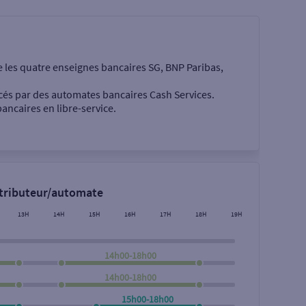
e les quatre enseignes bancaires SG, BNP Paribas,
cés par des automates bancaires Cash Services.
ancaires en libre-service.
 €
stributeur/automate
13H
14H
15H
16H
17H
18H
19H
14h00-18h00
14h00-18h00
Rechercher
15h00-18h00