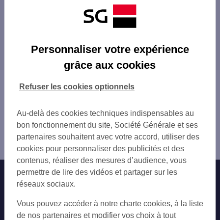
Les distributeurs/automates à proximité
PARIS 103 AV DU MAINE
Les distributeurs/automates dans les villes à
SNCF MONTPARNASSE 2
Personnaliser votre expérience
proximité
SNCF MONTPARNASSE 3
grâce aux cookies
SNCF PARIS MONTPARNASSE
MONTROUGE
PARIS 202 BD RASPAIL
PARIS
Vous êtes ici : Accueil
Refuser les cookies optionnels
PARIS 117 BD DU MONTPARNASSE
GENTILLY
Trouver une agence bancaire
PARIS MAIRIE XIV EME
VANVES
Distributeurs/automates
PARIS RUE DE RENNES
Au-delà des cookies techniques indispensables au
ARCUEIL
Paris
PARIS PASTEUR
bon fonctionnement du site, Société Générale et ses
MALAKOFF
Paris 14ème
PARIS MAINE
partenaires souhaitent avec votre accord, utiliser des
LE KREMLIN-BICÊTRE
Distributeur/automate PARIS GAITE
PARIS DENFERT
cookies pour personnaliser des publicités et des
ISSY-LES-MOULINEAUX
PARIS ST PLACIDE
contenus, réaliser des mesures d’audience, vous
BAGNEUX
PARIS GERGOVIE
permettre de lire des vidéos et partager sur les
Nos engagements
Nous contacter
CACHAN
PARIS 64 RUE DE SEVRES
réseaux sociaux.
CHÂTILLON
PARIS 49 AV DE L OBSERVATOIRE
Particuliers
IVRY-SUR-SEINE
Autres sites SG
Vous pouvez accéder à notre charte cookies, à la liste
PARIS 88 AV DE BRETEUIL
FONTENAY-AUX-ROSES
Professionnels
de nos partenaires et modifier vos choix à tout
PARIS BRETEUIL