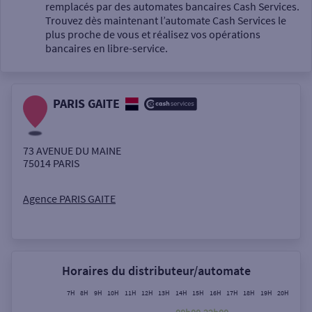
Un service
remplacés par des automates bancaires Cash Services.
Trouvez dès maintenant l’automate Cash Services le
plus proche de vous et réalisez vos opérations
bancaires en libre-service.
PARIS GAITE
Autour de moi
ou
73 AVENUE DU MAINE
75014
PARIS
Ville / Code postal
Agence PARIS GAITE
Rue
Horaires du distributeur/automate
7H
8H
9H
10H
11H
12H
13H
14H
15H
16H
17H
18H
19H
20H
21H
Rechercher