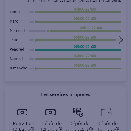
5H
6H
7H
8H
9H
10H
11H
12H
13H
14H
15H
16H
17H
18H
19H
20H
21H
Rechercher
06h00-22h00
Lundi
06h00-22h00
Mardi
08h00-22h00
Mercredi
06h00-22h00
Jeudi
06h00-22h00
Vendredi
06h00-22h00
Samedi
06h00-22h00
Dimanche
Les services proposés
Retrait de
Dépôt de
Dépôt de
Dépôt de
billets €
billets €
monnaie €
chèque €