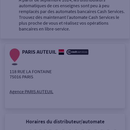
automatiques de ces enseignes sont peu à peu
Un service
remplacés par des automates bancaires Cash Services.
Trouvez dès maintenant l’automate Cash Services le
plus proche de vous et réalisez vos opérations
bancaires en libre-service.
PARIS AUTEUIL
Autour de moi
ou
118 RUE LA FONTAINE
75016
PARIS
Ville / Code postal
Agence PARIS AUTEUIL
Rue
Horaires du distributeur/automate