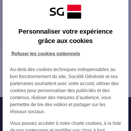
Les distributeurs/automates à proximité
JARDIN D'ACCLIMATATION
Les distributeurs/automates dans les villes à
JARDIN D'ACCLIMATATION
Personnaliser votre expérience
proximité
PARIS MIRABEAU
grâce aux cookies
PARIS 2 RUE ANDRE PASCAL
BOULOGNE-BILLANCOURT
PARIS 120 RUE JEAN DE LA FONTAINE
SURESNES
Vous êtes ici : Accueil
Refuser les cookies optionnels
PARIS 55 RUE D AUTEUIL
SAINT-CLOUD
Trouver une agence bancaire
PARIS MOLITOR
NEUILLY-SUR-SEINE
Distributeurs/automates
PARIS 1 RUE DE LA POMPE
Au-delà des cookies techniques indispensables au
PUTEAUX
Paris
PARIS PASSY
bon fonctionnement du site, Société Générale et ses
ISSY-LES-MOULINEAUX
Paris 16ème
PARIS RUE DE LA TOUR
partenaires souhaitent avec votre accord, utiliser des
COURBEVOIE
Distributeur/automate PARIS AUTEUIL
PARIS BOULAINVILLIERS
cookies pour personnaliser des publicités et des
VANVES
PARIS 5 RUE DE LA POMPE
contenus, réaliser des mesures d’audience, vous
LEVALLOIS-PERRET
BOULOGNE ROLAND GARROS
permettre de lire des vidéos et partager sur les
Nos engagements
Nous contacter
SÈVRES
PARIS CORTAMBERT
réseaux sociaux.
MEUDON
PARIS NICOLO
Particuliers
MALAKOFF
Autres sites SG
Vous pouvez accéder à notre charte cookies, à la liste
PARIS 168 AV VICTOR HUGO
GARCHES
Professionnels
de nos partenaires et modifier vos choix à tout