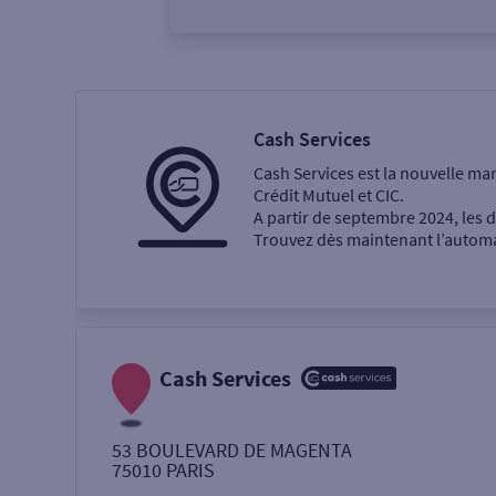
Vous êtes
Particulier
Professi
Cash Services
Cash Services est la nouvelle ma
Ma recherche
Crédit Mutuel et CIC.
A partir de septembre 2024, les
Trouvez dès maintenant l’automat
Une agence
Un service
Retrait de billets €
Cash Services
Dépôt de monnaie €
53 BOULEVARD DE MAGENTA
75010
PARIS