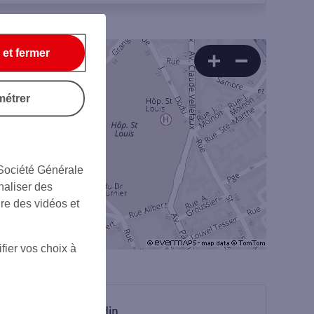
 et fermer
métrer
 Société Générale
naliser des
ire des vidéos et
fier vos choix à
sur Linkedin