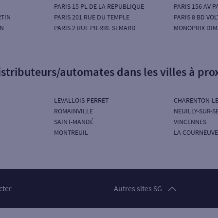
PARIS 15 PL DE LA REPUBLIQUE
PARIS 156 AV 
RTIN
PARIS 201 RUE DU TEMPLE
PARIS 8 BD VOL
IN
PARIS 2 RUE PIERRE SEMARD
MONOPRIX DIM
istributeurs/automates dans les villes à pro
LEVALLOIS-PERRET
CHARENTON-LE
ROMAINVILLE
NEUILLY-SUR-S
SAINT-MANDÉ
VINCENNES
MONTREUIL
LA COURNEUVE
Particuliers
cter
Autres sites SG
Professionnels
Entreprises