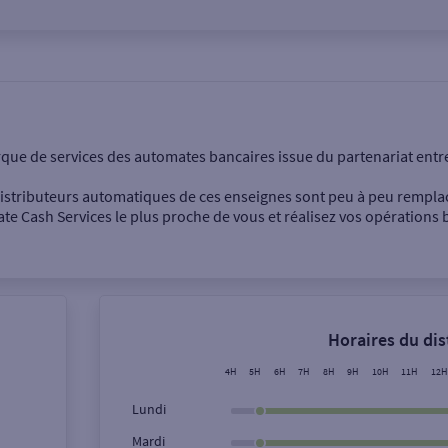
onnel
Entreprise
rque de services des automates bancaires issue du partenariat entr
 distributeurs automatiques de ces enseignes sont peu à peu rempla
e Cash Services le plus proche de vous et réalisez vos opérations b
Dépôt de billets €
Retrait de monnaie
Horaires du di
Dépôt de chèque €
4H
5H
6H
7H
8H
9H
10H
11H
12H
Lundi
Mardi