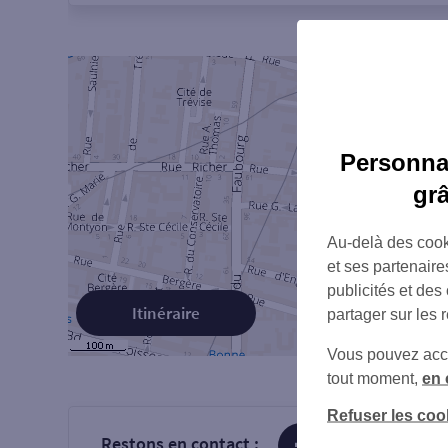
Personnal
gr
Au-delà des cook
et ses partenaire
publicités et des
Itinéraire
partager sur les 
Vous pouvez accéd
tout moment,
en 
Refuser les coo
Restons en contact :
sur Facebook