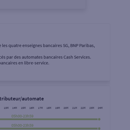
e les quatre enseignes bancaires SG, BNP Paribas,
cés par des automates bancaires Cash Services.
ancaires en libre-service.
 €
stributeur/automate
13H
14H
15H
16H
17H
18H
19H
20H
21H
22H
23H
24H
05h00-23h59
05h00-23h59