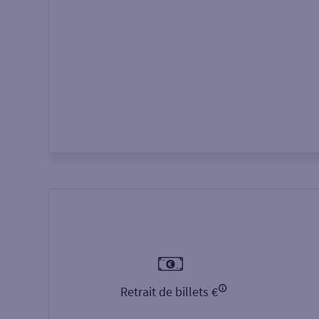
Autour de moi
ou
Retrait de billets €