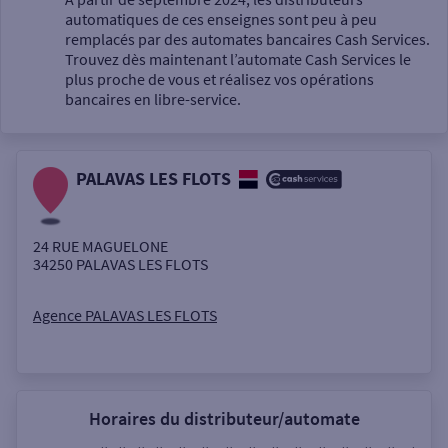
automatiques de ces enseignes sont peu à peu
Un service
remplacés par des automates bancaires Cash Services.
Trouvez dès maintenant l’automate Cash Services le
plus proche de vous et réalisez vos opérations
bancaires en libre-service.
PALAVAS LES FLOTS
Autour de moi
ou
24 RUE MAGUELONE
34250
PALAVAS LES FLOTS
Ville / Code postal
Agence PALAVAS LES FLOTS
Rue
Horaires du distributeur/automate