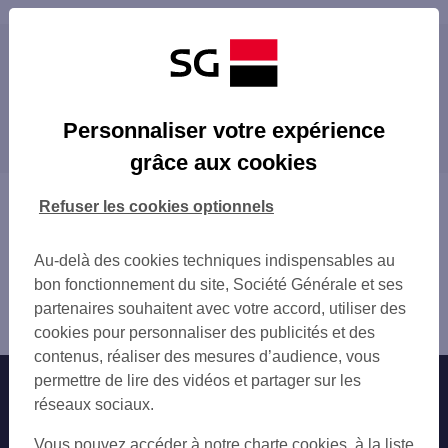
Les distributeurs/automates à proximité
CSO PALAVAS 2
Les distributeurs/automates dans les villes à
LATTES 6 AV DE PEROLS
Personnaliser votre expérience
proximité
LATTES
grâce aux cookies
PARC EXPO PEROLS/HALL NORD
LATTES
LATTES 943 AV DES PLATANES
MONTPELLIER
Vous êtes ici : Accueil
Refuser les cookies optionnels
MONTPELLIER PR-ARENES 2
MAUGUIO
Trouver une agence bancaire
MONTPELLIER PR-ARENES
CASTELNAU-LE-LEZ
Distributeurs/automates
GARE MONTPELLIER SUD
Au-delà des cookies techniques indispensables au
FRONTIGNAN
Hérault
MONTPELLIER MANTILLA
bon fonctionnement du site, Société Générale et ses
SÈTE
Palavas les Flots
MONTPELLIER PL ERNEST GRANIER
partenaires souhaitent avec votre accord, utiliser des
LUNEL
Distributeur/automate PALAVAS LES FLOTS
MONTPELLIER MAS DREVON
cookies pour personnaliser des publicités et des
MONTPELLIER 64 AV DE TOULOUSE
contenus, réaliser des mesures d’audience, vous
GARE MONTPELLIER ST ROCH
permettre de lire des vidéos et partager sur les
Nos engagements
Nous contacter
MONTPELLIER 11 AV DE TOULOUSE
réseaux sociaux.
MONTPELLIER 255 RUE DE L ACROPOLE
Particuliers
Autres sites SG
Vous pouvez accéder à notre charte cookies, à la liste