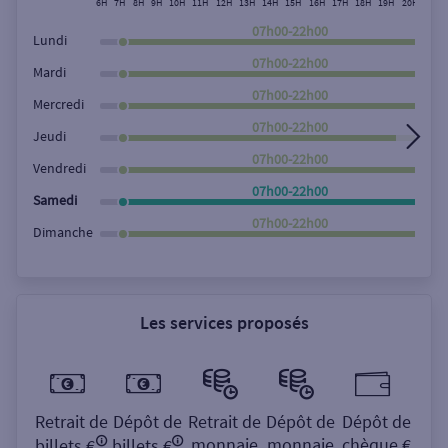
6H
7H
8H
9H
10H
11H
12H
13H
14H
15H
16H
17H
18H
19H
20H
21H
Rechercher
07h00-22h00
Lundi
07h00-22h00
Mardi
07h00-22h00
Mercredi
07h00-22h00
Jeudi
07h00-22h00
Vendredi
07h00-22h00
Samedi
07h00-22h00
Dimanche
Les services proposés
Retrait de
Dépôt de
Retrait de
Dépôt de
Dépôt de
monnaie
monnaie
chèque €
billets €
billets €