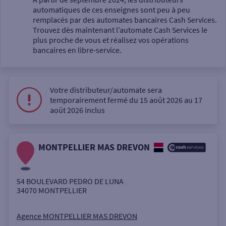
automatiques de ces enseignes sont peu à peu
Un service
remplacés par des automates bancaires Cash Services.
Trouvez dès maintenant l’automate Cash Services le
plus proche de vous et réalisez vos opérations
bancaires en libre-service.
Votre distributeur/automate sera
Autour de moi
temporairement fermé du 15 août 2026 au 17
août 2026 inclus
ou
MONTPELLIER MAS DREVON
Ville / Code postal
54 BOULEVARD PEDRO DE LUNA
Rue
34070
MONTPELLIER
Agence MONTPELLIER MAS DREVON