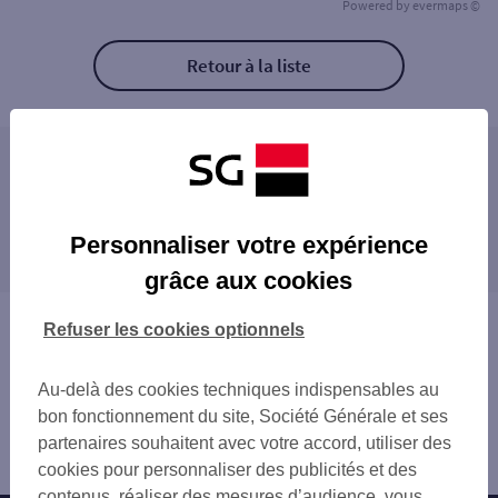
Powered by
evermaps ©
Retour à la liste
Les distributeurs/automates à proximité
MONTPELLIER 64 AV DE TOULOUSE
Les distributeurs/automates dans les villes à
MONTPELLIER 11 AV DE TOULOUSE
Personnaliser votre expérience
proximité
MONTPELLIER SAINT DENIS
grâce aux cookies
GARE MONTPELLIER ST ROCH
LATTES
MONTPELLIER 6 RUE DE MAGUELONE
CASTELNAU-LE-LEZ
Vous êtes ici : Accueil
Refuser les cookies optionnels
TMP MONTPELLIER COMEDIE
MAUGUIO
Trouver une agence bancaire
MONTPELLIER PR-ARENES
FRONTIGNAN
Distributeurs/automates
MONTPELLIER FACULTES
Au-delà des cookies techniques indispensables au
Hérault
MONTPELLIER ESPACE PRO
bon fonctionnement du site, Société Générale et ses
Montpellier
MONTPELLIER PR-ARENES 2
partenaires souhaitent avec votre accord, utiliser des
Distributeur/automate MONTPELLIER MAS DREVON
MONTPELLIER ASSAS
cookies pour personnaliser des publicités et des
CORUM MONTPELLIER
contenus, réaliser des mesures d’audience, vous