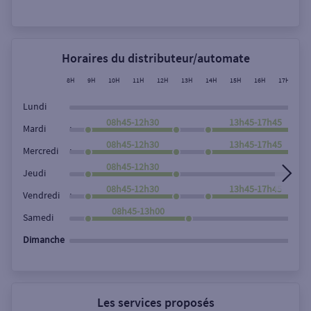
Rechercher
Horaires du distributeur/automate
8H
9H
10H
11H
12H
13H
14H
15H
16H
17H
18
Lundi
08h45-12h30
13h45-17h45
,
Mardi
08h45-12h30
13h45-17h45
,
Mercredi
08h45-12h30
Jeudi
08h45-12h30
13h45-17h45
,
Vendredi
08h45-13h00
Samedi
Dimanche
Les services proposés