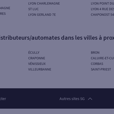
LYON CHARLEMAGNE
LYON POINT D
EMAGNE
ST LUC
LYON 4 RUE D
URES
LYON GERLAND 7E
CHAPONOST 54
istributeurs/automates dans les villes à pro
ÉCULLY
BRON
CRAPONNE
CALUIRE-ET-CU
VÉNISSIEUX
CORBAS
VILLEURBANNE
SAINT-PRIEST
Particuliers
cter
Autres sites SG
Professionnels
Entreprises