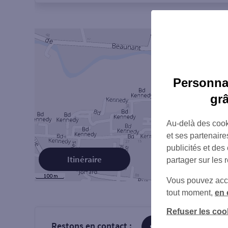
Personnal
gr
Au-delà des cook
et ses partenaire
publicités et des
Itinéraire
partager sur les 
Vous pouvez accéd
tout moment,
en 
Refuser les coo
Restons en contact :
sur Facebook