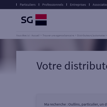
Particuliers
Professionnels
Entreprises
Associati
Vous êtes ici : Accueil
Trouver une agence bancaire
Distributeurs/automates
Votre distrib
Ma recherche :
Oullins, particulier, un