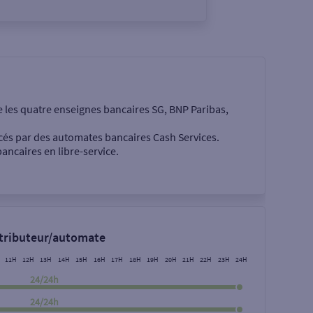
e les quatre enseignes bancaires SG, BNP Paribas,
cés par des automates bancaires Cash Services.
ancaires en libre-service.
 €
stributeur/automate
11H
12H
13H
14H
15H
16H
17H
18H
19H
20H
21H
22H
23H
24H
24/24h
24/24h