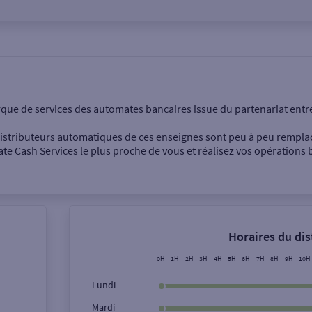
onnel
Entreprise
rque de services des automates bancaires issue du partenariat entr
 distributeurs automatiques de ces enseignes sont peu à peu rempla
e Cash Services le plus proche de vous et réalisez vos opérations b
Dépôt de billets €
Retrait de monnaie
Horaires du di
Dépôt de chèque €
0H
1H
2H
3H
4H
5H
6H
7H
8H
9H
10H
Lundi
Mardi