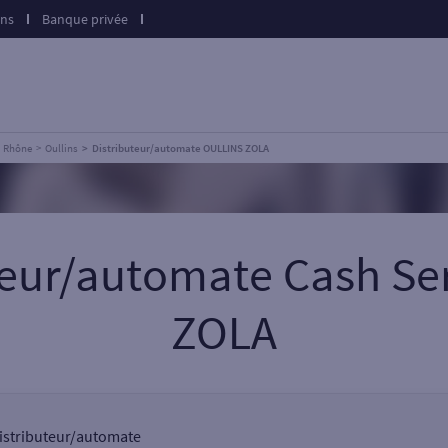
ons
Banque privée
Rhône
Oullins
Distributeur/automate OULLINS ZOLA
uteur/automate Cash Se
ZOLA
 distributeur/automate