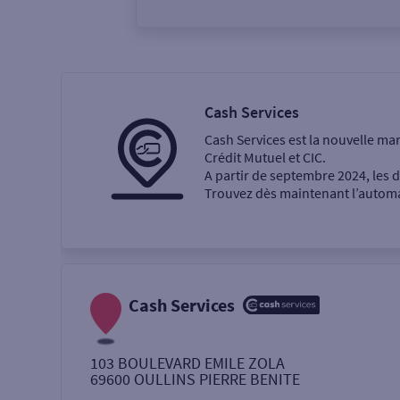
Vous êtes
Particulier
Professi
Cash Services
Cash Services est la nouvelle ma
Ma recherche
Crédit Mutuel et CIC.
A partir de septembre 2024, les
Trouvez dès maintenant l’automat
Une agence
Un service
Retrait de billets €
Cash Services
Dépôt de monnaie €
103 BOULEVARD EMILE ZOLA
69600
OULLINS PIERRE BENITE