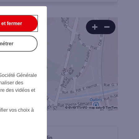
 et fermer
métrer
 Société Générale
naliser des
ire des vidéos et
fier vos choix à
sur Linkedin