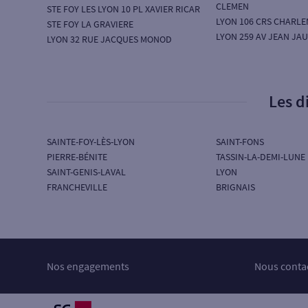
CLEMEN
STE FOY LES LYON 10 PL XAVIER RICAR
LYON 106 CRS CHARL
STE FOY LA GRAVIERE
LYON 259 AV JEAN JA
LYON 32 RUE JACQUES MONOD
Les d
SAINTE-FOY-LÈS-LYON
SAINT-FONS
PIERRE-BÉNITE
TASSIN-LA-DEMI-LUNE
SAINT-GENIS-LAVAL
LYON
FRANCHEVILLE
BRIGNAIS
Nos engagements
Nous conta