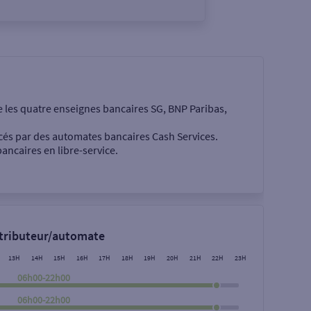
e les quatre enseignes bancaires SG, BNP Paribas,
cés par des automates bancaires Cash Services.
ancaires en libre-service.
 €
stributeur/automate
13H
14H
15H
16H
17H
18H
19H
20H
21H
22H
23H
06h00-22h00
06h00-22h00