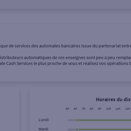
onnel
Entreprise
rque de services des automates bancaires issue du partenariat entr
 distributeurs automatiques de ces enseignes sont peu à peu rempla
e Cash Services le plus proche de vous et réalisez vos opérations b
Dépôt de billets €
Retrait de monnaie
Horaires du di
Dépôt de chèque €
5H
6H
7H
8H
9H
10H
11H
12H
Lundi
Mardi