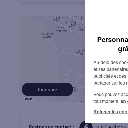
Personnal
gr
Au-delà des cook
et ses partenaire
publicités et des
partager sur les 
Itinéraire
Vous pouvez accéd
tout moment,
en 
Refuser les coo
Restons en contact :
sur Facebook