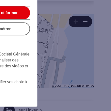
 et fermer
métrer
 Société Générale
naliser des
ire des vidéos et
fier vos choix à
sur Linkedin