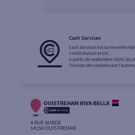
Vous êtes
Particulier
Professi
Cash Services
Cash Services est la nouvelle ma
Ma recherche
Crédit Mutuel et CIC.
A partir de septembre 2024, les
Trouvez dès maintenant l’automat
Une agence
Un service
Retrait de billets €
OUISTREHAM RIVA BELLA
Dépôt de monnaie €
4 RUE AUBER
14150
OUISTREHAM