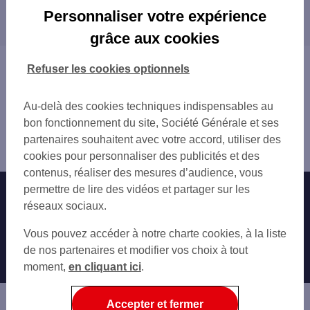
Les distributeurs/automates dans les villes à
COLOMBELLES 3 RUE LEOPOLD SENGHOR
Personnaliser votre expérience
proximité
CAEN 107 RUE DE FALAISE
grâce aux cookies
MONDEVILLE
CAEN
CAEN ST JEAN
HÉROUVILLE-SAINT-CLAIR
Vous êtes ici : Accueil
Refuser les cookies optionnels
CAEN 59 RUE SAINT JEAN
IFS
Trouver une agence bancaire
CAEN 116 BD MAL LECLE
Distributeurs/automates
CAEN THEATRE
Au-delà des cookies techniques indispensables au
Calvados
CAEN 15 PL DE LA REPUBLIQUE
bon fonctionnement du site, Société Générale et ses
Mondeville
CAEN REPUBLIQUE
partenaires souhaitent avec votre accord, utiliser des
Distributeur/automate MONDEVILLE 26 RUE CHAPRON
HEROUVILLE ST CLAIR QUARTIER DU VAL
cookies pour personnaliser des publicités et des
IFS 47 AV JEAN VILAR
contenus, réaliser des mesures d’audience, vous
CAEN LE PERICENTRE BAT A 27 AV DE
permettre de lire des vidéos et partager sur les
Nos engagements
Nous contacter
CAEN CHU
réseaux sociaux.
IFS
Particuliers
Autres sites SG
Vous pouvez accéder à notre charte cookies, à la liste
IFS
Professionnels
de nos partenaires et modifier vos choix à tout
CAEN COTE DE NACRE
moment,
en cliquant ici
.
CAEN 8 AV HENRY CHERON
Entreprises
CAEN 2 B BD GEORGES POMPID
Associations
Accepter et fermer