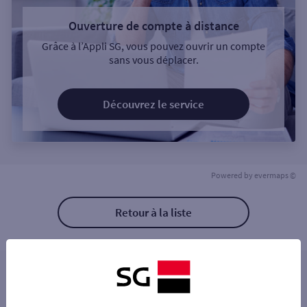
Ouverture de compte à distance
Grâce à l’Appli SG, vous pouvez ouvrir un compte
sans vous déplacer.
Découvrez le service
Powered by
evermaps ©
Retour à la liste
Les distributeurs/automates à proximité
CAEN 2 PL DE LA DEMI LUNE