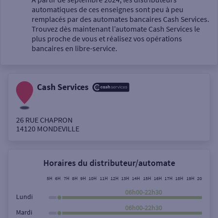
automatiques de ces enseignes sont peu à peu
Un service
remplacés par des automates bancaires Cash Services.
Trouvez dès maintenant l’automate Cash Services le
plus proche de vous et réalisez vos opérations
bancaires en libre-service.
Cash Services
Autour de moi
ou
26 RUE CHAPRON
14120
MONDEVILLE
Ville / Code postal
Horaires du distributeur/automate
Rue
5H
6H
7H
8H
9H
10H
11H
12H
13H
14H
15H
16H
17H
18H
19H
20H
21H
06h00-22h30
Lundi
06h00-22h30
Mardi