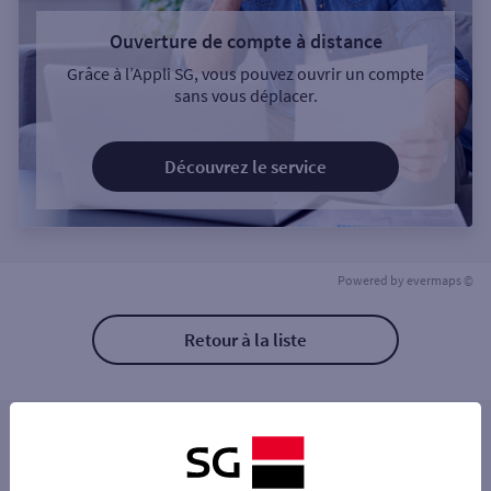
Ouverture de compte à distance
Grâce à l’Appli SG, vous pouvez ouvrir un compte
sans vous déplacer.
Découvrez le service
Powered by
evermaps ©
Retour à la liste
Les distributeurs/automates à proximité
SUPER U BISCHWILLER