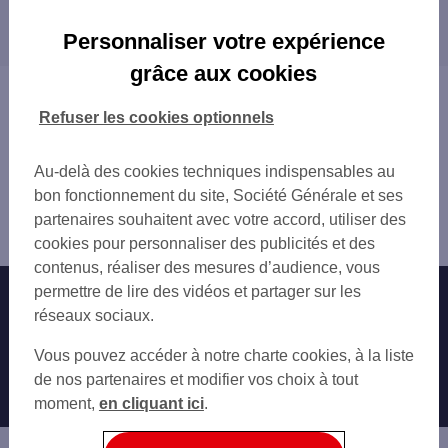
Les distributeurs/automates dans les villes à
BISCHWILLER 4 RUE RAYMOND POINCARE
proximité
SCHIRRHEIN 77 RUE PRINCIPALE
Personnaliser votre expérience
GRIES 48 RUE PRINCIPALE
BISCHWILLER
grâce aux cookies
CORA HAGUENAU
HAGUENAU
Vous êtes ici : Accueil
HAGUENAU
BRUMATH
Trouver une agence bancaire
Refuser les cookies optionnels
HAGUENAU 59 GD RUE
HOENHEIM
Distributeurs/automates
HERRLISHEIM 3 RUE SAINT ARBOGAST
BISCHHEIM
Bas-Rhin
Au-delà des cookies techniques indispensables au
WEITBRUCH 62 RUE PRINCIPALE
Oberhoffen sur Moder
bon fonctionnement du site, Société Générale et ses
HAGUENAU 4 RTE DE SOUFFLENHEIM
Distributeur/automate OBERHOFFEN SUR MODER 85
partenaires souhaitent avec votre accord, utiliser des
HAGUENAU 30 RTE DE STRASBOURG
RUE PRINCIP
cookies pour personnaliser des publicités et des
HAGUENAU 28 ROUTE DE BITCHE
contenus, réaliser des mesures d’audience, vous
WEYERSHEIM 5 RUE BALDUNG GRIEN
permettre de lire des vidéos et partager sur les
Nos engagements
Nous contacter
ELS SOUFFLENHEIM 23 GD RUE
réseaux sociaux.
SESSENHEIM 23 RUE GOETHE
Particuliers
SCHWEIGHOUSE SUR MODER 4 RUE DE L E
Autres sites SG
Vous pouvez accéder à notre charte cookies, à la liste
HOERDT 74 RUE DE LA REPUBLIQUE
Professionnels
de nos partenaires et modifier vos choix à tout
BRUMATH 1 RUE DU GAL DE GAULLE
moment,
en cliquant ici
.
Entreprises
SUPER U BERNOLSHEIM
Associations