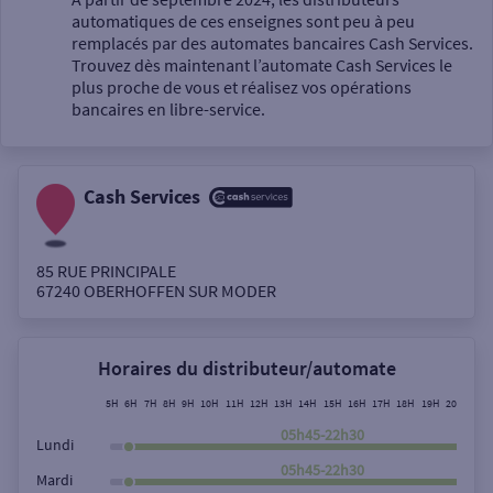
automatiques de ces enseignes sont peu à peu
Un service
remplacés par des automates bancaires Cash Services.
Trouvez dès maintenant l’automate Cash Services le
plus proche de vous et réalisez vos opérations
bancaires en libre-service.
Cash Services
Autour de moi
ou
85 RUE PRINCIPALE
67240
OBERHOFFEN SUR MODER
Ville / Code postal
Horaires du distributeur/automate
Rue
5H
6H
7H
8H
9H
10H
11H
12H
13H
14H
15H
16H
17H
18H
19H
20H
21H
05h45-22h30
Lundi
05h45-22h30
Mardi